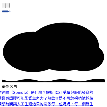
最新公告
體（Spindle）是什麼？解析 ICSI 受精與胚胎發育的
鍵
微塑膠可能影響生育力？熱飲容器不可忽視
精液採檢
慾時間與人工生殖結果的關係
每一位媽媽，每一個新生