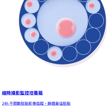
縮時攝影監控培養箱
24h 不間斷胚胎影像追蹤，篩選最佳胚胎