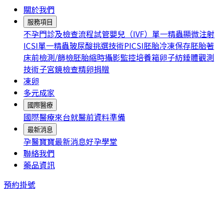
關於我們
服務項目
不孕門診及檢查流程
試管嬰兒（IVF）
單一精蟲顯微注射
ICSI
單一精蟲玻尿酸挑選技術PICSI
胚胎冷凍保存
胚胎著
床前檢測/篩檢
胚胎縮時攝影監控培養箱
卵子紡錘體觀測
技術
子宮鏡檢查
精卵捐贈
凍卵
多元成家
國際醫療
國際醫療
來台就醫前資料準備
最新消息
孕醫寶寶
最新消息
好孕學堂
聯絡我們
藥品資訊
預約掛號