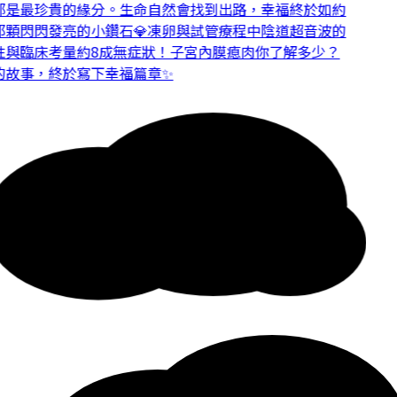
是最珍貴的緣分。
生命自然會找到出路，幸福終於如約
顆閃閃發亮的小鑽石💎
凍卵與試管療程中陰道超音波的
與臨床考量
約8成無症狀！子宮內膜瘜肉你了解多少？
故事，終於寫下幸福篇章✨