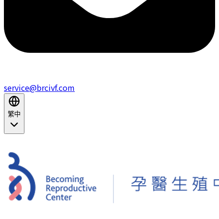
service@brcivf.com
繁中