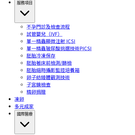
服務項目
不孕門診及檢查流程
試管嬰兒（IVF）
單一精蟲顯微注射 ICSI
單一精蟲玻尿酸挑選技術PICSI
胚胎冷凍保存
胚胎著床前檢測/篩檢
胚胎縮時攝影監控培養箱
卵子紡錘體觀測技術
子宮鏡檢查
精卵捐贈
凍卵
多元成家
國際醫療