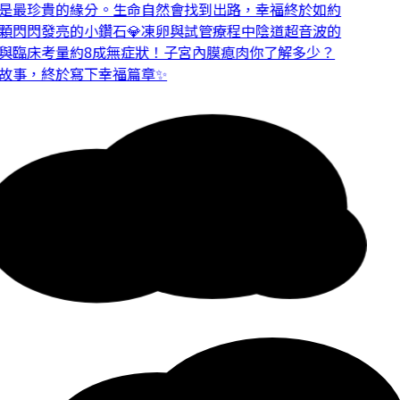
是最珍貴的緣分。
生命自然會找到出路，幸福終於如約
閃閃發亮的小鑽石💎
凍卵與試管療程中陰道超音波的
與臨床考量
約8成無症狀！子宮內膜瘜肉你了解多少？
故事，終於寫下幸福篇章✨