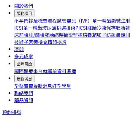
關於我們
服務項目
不孕門診及檢查流程
試管嬰兒（IVF）
單一精蟲顯微注射
ICSI
單一精蟲玻尿酸挑選技術PICSI
胚胎冷凍保存
胚胎著
床前檢測/篩檢
胚胎縮時攝影監控培養箱
卵子紡錘體觀測
技術
子宮鏡檢查
精卵捐贈
凍卵
多元成家
國際醫療
國際醫療
來台就醫前資料準備
最新消息
孕醫寶寶
最新消息
好孕學堂
聯絡我們
藥品資訊
預約掛號