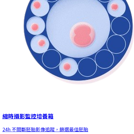
縮時攝影監控培養箱
24h 不間斷胚胎影像追蹤，篩選最佳胚胎