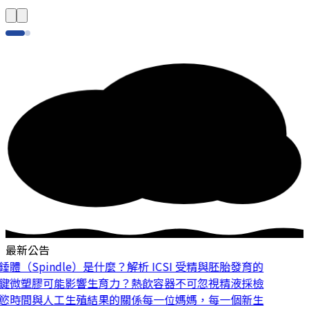
最新公告
體（Spindle）是什麼？解析 ICSI 受精與胚胎發育的
鍵
微塑膠可能影響生育力？熱飲容器不可忽視
精液採檢
慾時間與人工生殖結果的關係
每一位媽媽，每一個新生