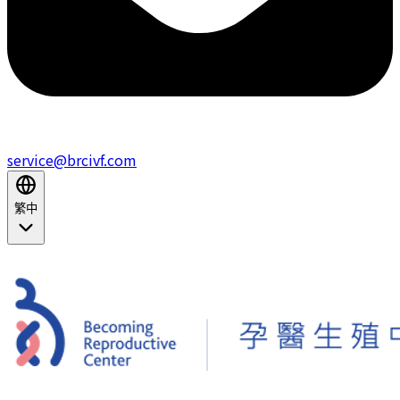
service@brcivf.com
繁中