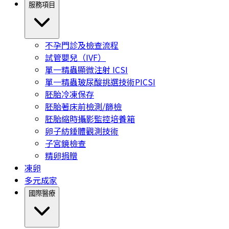
服務項目
不孕門診及檢查流程
試管嬰兒（IVF）
單一精蟲顯微注射 ICSI
單一精蟲玻尿酸挑選技術PICSI
胚胎冷凍保存
胚胎著床前檢測/篩檢
胚胎縮時攝影監控培養箱
卵子紡錘體觀測技術
子宮鏡檢查
精卵捐贈
凍卵
多元成家
國際醫療