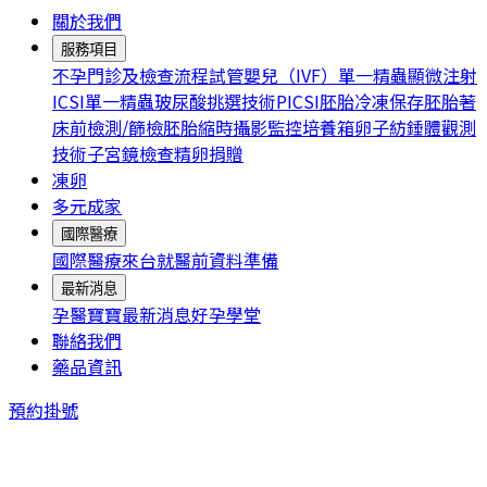
關於我們
服務項目
不孕門診及檢查流程
試管嬰兒（IVF）
單一精蟲顯微注射
ICSI
單一精蟲玻尿酸挑選技術PICSI
胚胎冷凍保存
胚胎著
床前檢測/篩檢
胚胎縮時攝影監控培養箱
卵子紡錘體觀測
技術
子宮鏡檢查
精卵捐贈
凍卵
多元成家
國際醫療
國際醫療
來台就醫前資料準備
最新消息
孕醫寶寶
最新消息
好孕學堂
聯絡我們
藥品資訊
預約掛號