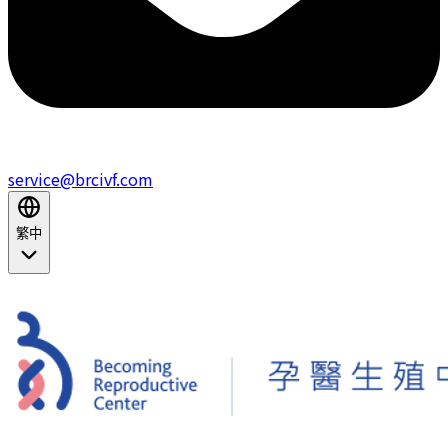
service@brcivf.com
繁中