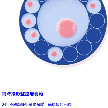
縮時攝影監控培養箱
24h 不間斷胚胎影像追蹤，篩選最佳胚胎