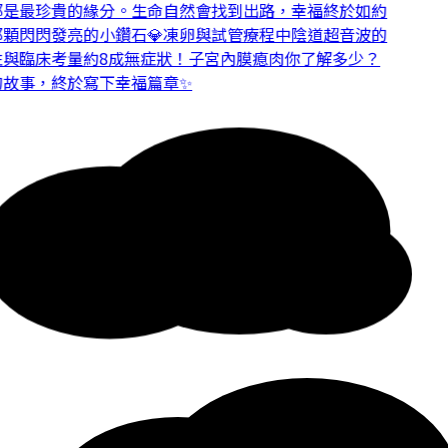
是最珍貴的緣分。
生命自然會找到出路，幸福終於如約
顆閃閃發亮的小鑽石💎
凍卵與試管療程中陰道超音波的
與臨床考量
約8成無症狀！子宮內膜瘜肉你了解多少？
故事，終於寫下幸福篇章✨