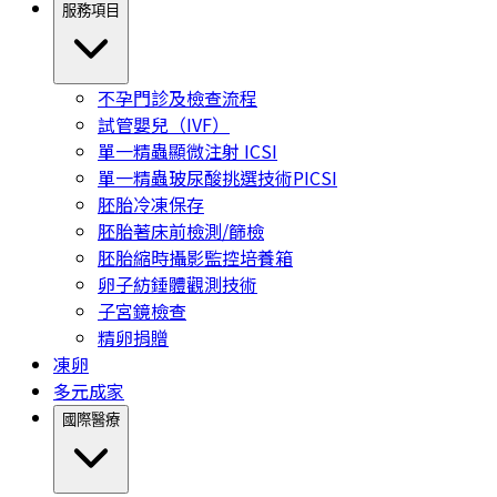
服務項目
不孕門診及檢查流程
試管嬰兒（IVF）
單一精蟲顯微注射 ICSI
單一精蟲玻尿酸挑選技術PICSI
胚胎冷凍保存
胚胎著床前檢測/篩檢
胚胎縮時攝影監控培養箱
卵子紡錘體觀測技術
子宮鏡檢查
精卵捐贈
凍卵
多元成家
國際醫療