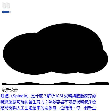
最新公告
體（Spindle）是什麼？解析 ICSI 受精與胚胎發育的
鍵
微塑膠可能影響生育力？熱飲容器不可忽視
精液採檢
慾時間與人工生殖結果的關係
每一位媽媽，每一個新生