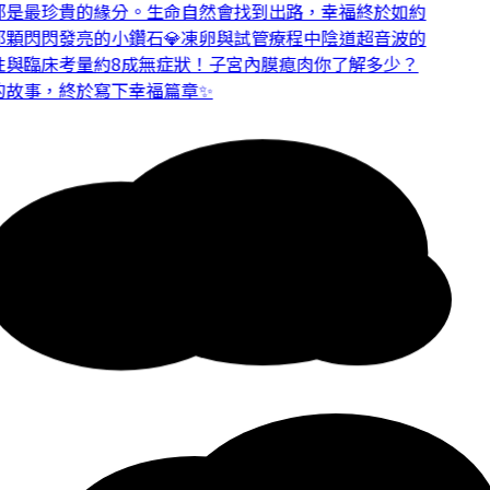
是最珍貴的緣分。
生命自然會找到出路，幸福終於如約
顆閃閃發亮的小鑽石💎
凍卵與試管療程中陰道超音波的
與臨床考量
約8成無症狀！子宮內膜瘜肉你了解多少？
故事，終於寫下幸福篇章✨