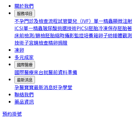
關於我們
服務項目
不孕門診及檢查流程
試管嬰兒（IVF）
單一精蟲顯微注射
ICSI
單一精蟲玻尿酸挑選技術PICSI
胚胎冷凍保存
胚胎著
床前檢測/篩檢
胚胎縮時攝影監控培養箱
卵子紡錘體觀測
技術
子宮鏡檢查
精卵捐贈
凍卵
多元成家
國際醫療
國際醫療
來台就醫前資料準備
最新消息
孕醫寶寶
最新消息
好孕學堂
聯絡我們
藥品資訊
預約掛號