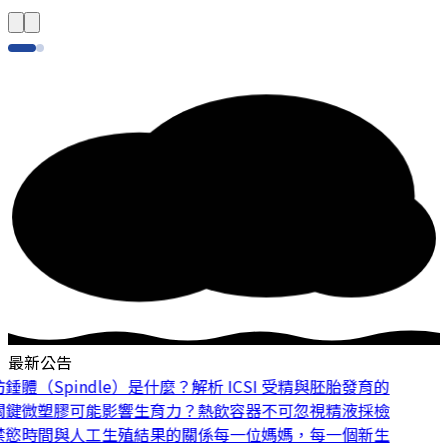
最新公告
體（Spindle）是什麼？解析 ICSI 受精與胚胎發育的
鍵
微塑膠可能影響生育力？熱飲容器不可忽視
精液採檢
慾時間與人工生殖結果的關係
每一位媽媽，每一個新生