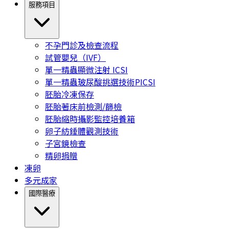
服務項目
不孕門診及檢查流程
試管嬰兒（IVF）
單一精蟲顯微注射 ICSI
單一精蟲玻尿酸挑選技術PICSI
胚胎冷凍保存
胚胎著床前檢測/篩檢
胚胎縮時攝影監控培養箱
卵子紡錘體觀測技術
子宮鏡檢查
精卵捐贈
凍卵
多元成家
國際醫療