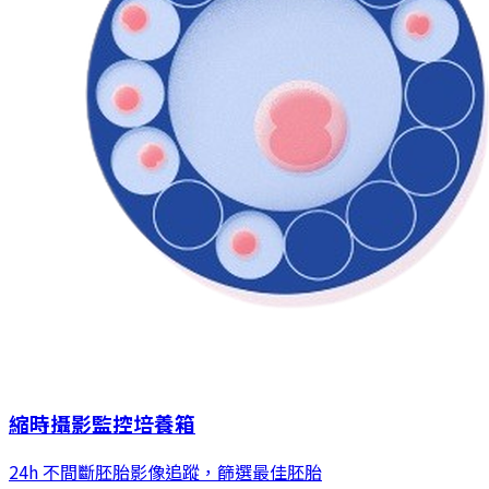
縮時攝影監控培養箱
24h 不間斷胚胎影像追蹤，篩選最佳胚胎