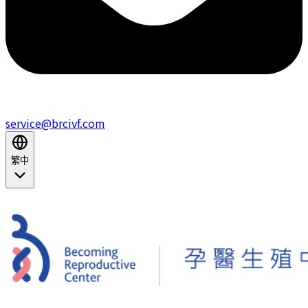
service@brcivf.com
繁中