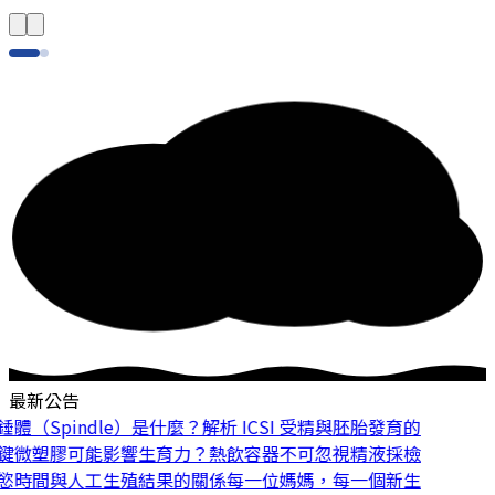
最新公告
體（Spindle）是什麼？解析 ICSI 受精與胚胎發育的
鍵
微塑膠可能影響生育力？熱飲容器不可忽視
精液採檢
慾時間與人工生殖結果的關係
每一位媽媽，每一個新生