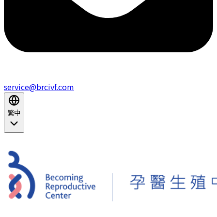
service@brcivf.com
繁中