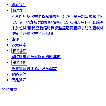
關於我們
服務項目
不孕門診及檢查流程
試管嬰兒（IVF）
單一精蟲顯微注射
ICSI
單一精蟲玻尿酸挑選技術PICSI
胚胎冷凍保存
胚胎著
床前檢測/篩檢
胚胎縮時攝影監控培養箱
卵子紡錘體觀測
技術
子宮鏡檢查
精卵捐贈
凍卵
多元成家
國際醫療
國際醫療
來台就醫前資料準備
最新消息
孕醫寶寶
最新消息
好孕學堂
聯絡我們
藥品資訊
預約掛號