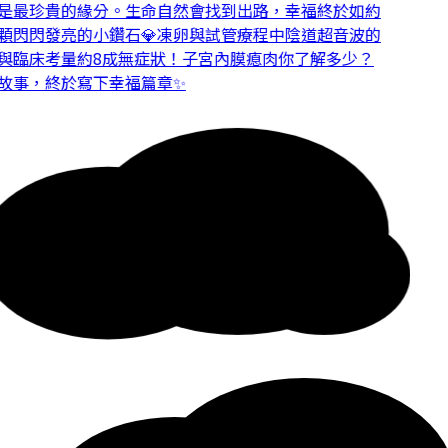
是最珍貴的緣分。
生命自然會找到出路，幸福終於如約
閃閃發亮的小鑽石💎
凍卵與試管療程中陰道超音波的
與臨床考量
約8成無症狀！子宮內膜瘜肉你了解多少？
故事，終於寫下幸福篇章✨