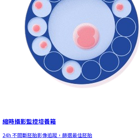
縮時攝影監控培養箱
24h 不間斷胚胎影像追蹤，篩選最佳胚胎