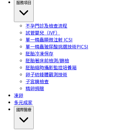
服務項目
不孕門診及檢查流程
試管嬰兒（IVF）
單一精蟲顯微注射 ICSI
單一精蟲玻尿酸挑選技術PICSI
胚胎冷凍保存
胚胎著床前檢測/篩檢
胚胎縮時攝影監控培養箱
卵子紡錘體觀測技術
子宮鏡檢查
精卵捐贈
凍卵
多元成家
國際醫療