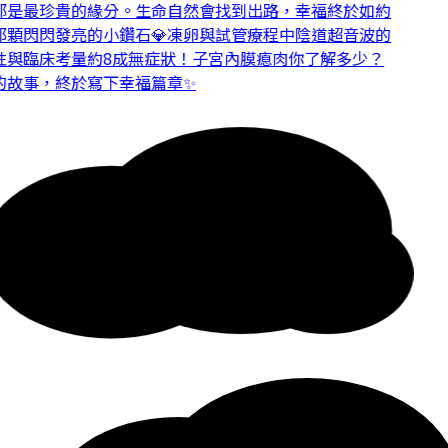
是最珍貴的緣分。
生命自然會找到出路，幸福終於如約
顆閃閃發亮的小鑽石💎
凍卵與試管療程中陰道超音波的
與臨床考量
約8成無症狀！子宮內膜瘜肉你了解多少？
故事，終於寫下幸福篇章✨