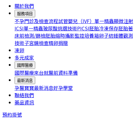
關於我們
服務項目
不孕門診及檢查流程
試管嬰兒（IVF）
單一精蟲顯微注射
ICSI
單一精蟲玻尿酸挑選技術PICSI
胚胎冷凍保存
胚胎著
床前檢測/篩檢
胚胎縮時攝影監控培養箱
卵子紡錘體觀測
技術
子宮鏡檢查
精卵捐贈
凍卵
多元成家
國際醫療
國際醫療
來台就醫前資料準備
最新消息
孕醫寶寶
最新消息
好孕學堂
聯絡我們
藥品資訊
預約掛號