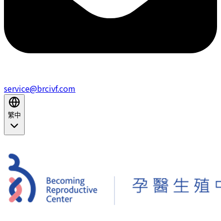
service@brcivf.com
繁中