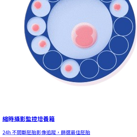
縮時攝影監控培養箱
24h 不間斷胚胎影像追蹤，篩選最佳胚胎