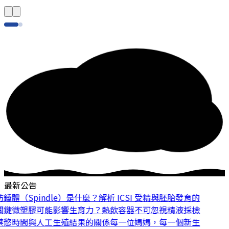
最新公告
體（Spindle）是什麼？解析 ICSI 受精與胚胎發育的
鍵
微塑膠可能影響生育力？熱飲容器不可忽視
精液採檢
慾時間與人工生殖結果的關係
每一位媽媽，每一個新生