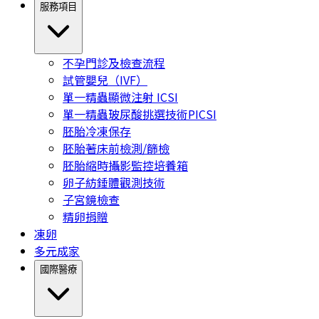
服務項目
不孕門診及檢查流程
試管嬰兒（IVF）
單一精蟲顯微注射 ICSI
單一精蟲玻尿酸挑選技術PICSI
胚胎冷凍保存
胚胎著床前檢測/篩檢
胚胎縮時攝影監控培養箱
卵子紡錘體觀測技術
子宮鏡檢查
精卵捐贈
凍卵
多元成家
國際醫療