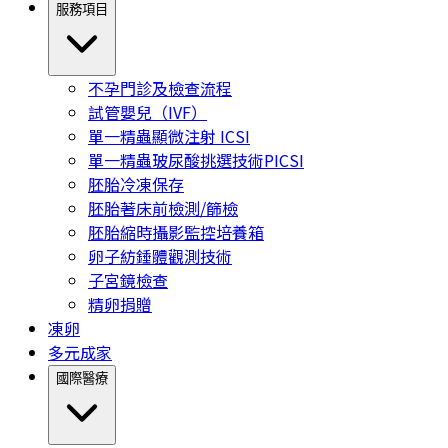
服務項目
不孕門診及檢查流程
試管嬰兒（IVF）
單一精蟲顯微注射 ICSI
單一精蟲玻尿酸挑選技術PICSI
胚胎冷凍保存
胚胎著床前檢測/篩檢
胚胎縮時攝影監控培養箱
卵子紡錘體觀測技術
子宮鏡檢查
精卵捐贈
凍卵
多元成家
國際醫療