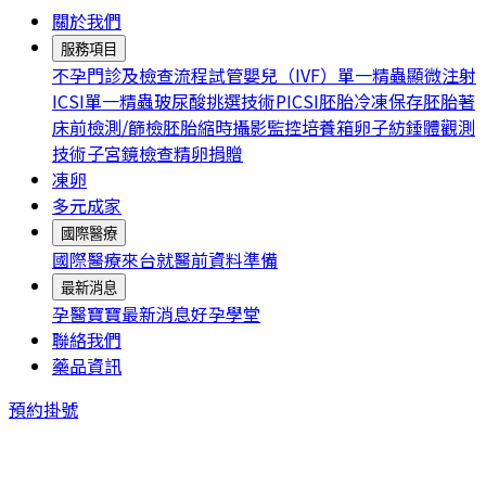
關於我們
服務項目
不孕門診及檢查流程
試管嬰兒（IVF）
單一精蟲顯微注射
ICSI
單一精蟲玻尿酸挑選技術PICSI
胚胎冷凍保存
胚胎著
床前檢測/篩檢
胚胎縮時攝影監控培養箱
卵子紡錘體觀測
技術
子宮鏡檢查
精卵捐贈
凍卵
多元成家
國際醫療
國際醫療
來台就醫前資料準備
最新消息
孕醫寶寶
最新消息
好孕學堂
聯絡我們
藥品資訊
預約掛號