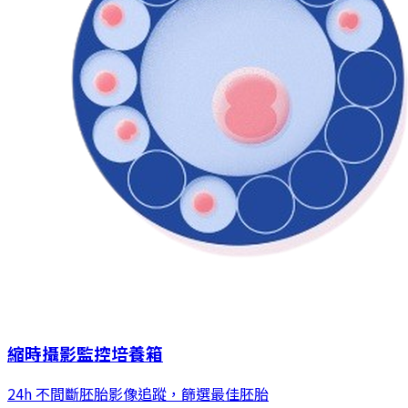
縮時攝影監控培養箱
24h 不間斷胚胎影像追蹤，篩選最佳胚胎