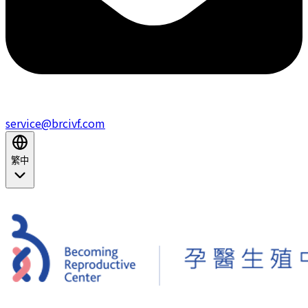
service@brcivf.com
繁中