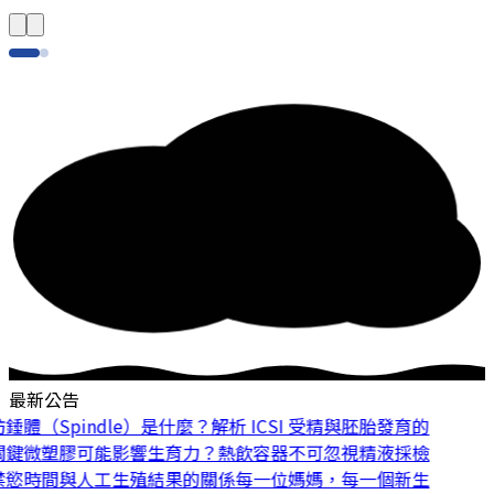
最新公告
體（Spindle）是什麼？解析 ICSI 受精與胚胎發育的
鍵
微塑膠可能影響生育力？熱飲容器不可忽視
精液採檢
慾時間與人工生殖結果的關係
每一位媽媽，每一個新生