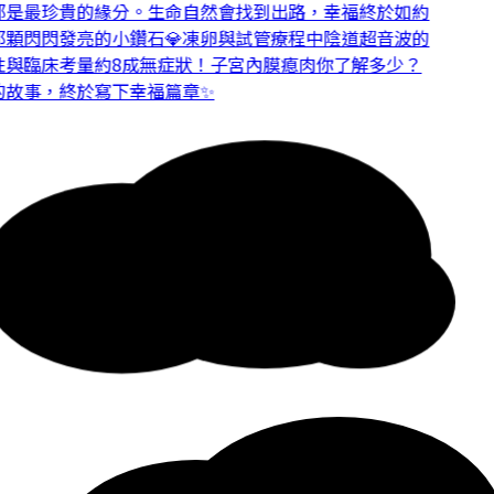
是最珍貴的緣分。
生命自然會找到出路，幸福終於如約
顆閃閃發亮的小鑽石💎
凍卵與試管療程中陰道超音波的
與臨床考量
約8成無症狀！子宮內膜瘜肉你了解多少？
故事，終於寫下幸福篇章✨