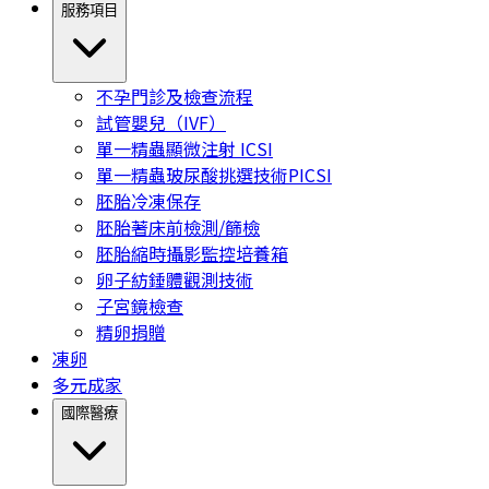
服務項目
不孕門診及檢查流程
試管嬰兒（IVF）
單一精蟲顯微注射 ICSI
單一精蟲玻尿酸挑選技術PICSI
胚胎冷凍保存
胚胎著床前檢測/篩檢
胚胎縮時攝影監控培養箱
卵子紡錘體觀測技術
子宮鏡檢查
精卵捐贈
凍卵
多元成家
國際醫療