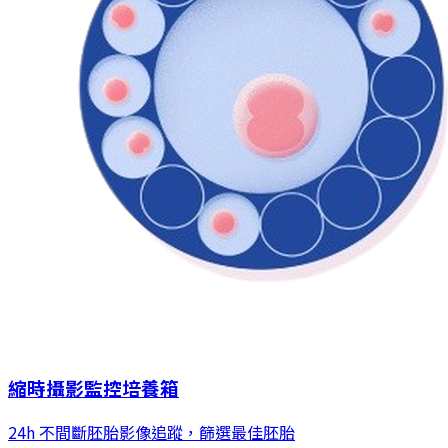
縮時攝影監控培養箱
24h 不間斷胚胎影像追蹤，篩選最佳胚胎