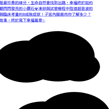
是最珍貴的緣分。
生命自然會找到出路，幸福終於如約
閃閃發亮的小鑽石💎
凍卵與試管療程中陰道超音波的
與臨床考量
約8成無症狀！子宮內膜瘜肉你了解多少？
故事，終於寫下幸福篇章✨