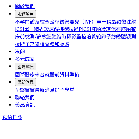
關於我們
服務項目
不孕門診及檢查流程
試管嬰兒（IVF）
單一精蟲顯微注射
ICSI
單一精蟲玻尿酸挑選技術PICSI
胚胎冷凍保存
胚胎著
床前檢測/篩檢
胚胎縮時攝影監控培養箱
卵子紡錘體觀測
技術
子宮鏡檢查
精卵捐贈
凍卵
多元成家
國際醫療
國際醫療
來台就醫前資料準備
最新消息
孕醫寶寶
最新消息
好孕學堂
聯絡我們
藥品資訊
預約掛號