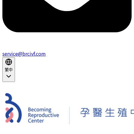
service@brcivf.com
繁中