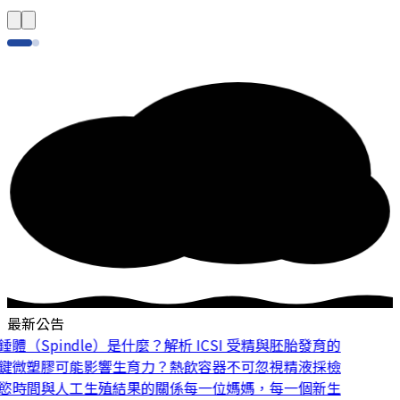
最新公告
體（Spindle）是什麼？解析 ICSI 受精與胚胎發育的
鍵
微塑膠可能影響生育力？熱飲容器不可忽視
精液採檢
慾時間與人工生殖結果的關係
每一位媽媽，每一個新生