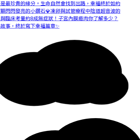
是最珍貴的緣分。
生命自然會找到出路，幸福終於如約
顆閃閃發亮的小鑽石💎
凍卵與試管療程中陰道超音波的
與臨床考量
約8成無症狀！子宮內膜瘜肉你了解多少？
故事，終於寫下幸福篇章✨