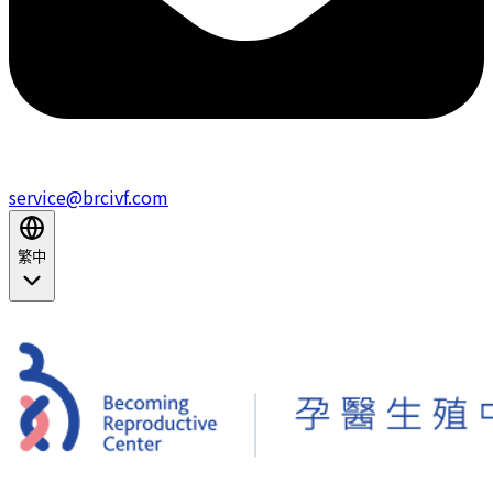
service@brcivf.com
繁中