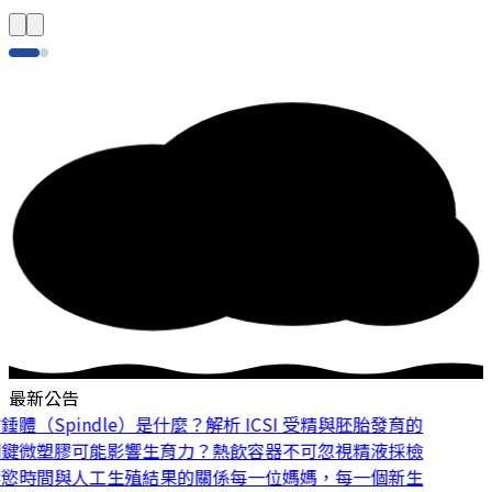
最新公告
體（Spindle）是什麼？解析 ICSI 受精與胚胎發育的
鍵
微塑膠可能影響生育力？熱飲容器不可忽視
精液採檢
慾時間與人工生殖結果的關係
每一位媽媽，每一個新生