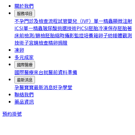
關於我們
服務項目
不孕門診及檢查流程
試管嬰兒（IVF）
單一精蟲顯微注射
ICSI
單一精蟲玻尿酸挑選技術PICSI
胚胎冷凍保存
胚胎著
床前檢測/篩檢
胚胎縮時攝影監控培養箱
卵子紡錘體觀測
技術
子宮鏡檢查
精卵捐贈
凍卵
多元成家
國際醫療
國際醫療
來台就醫前資料準備
最新消息
孕醫寶寶
最新消息
好孕學堂
聯絡我們
藥品資訊
預約掛號