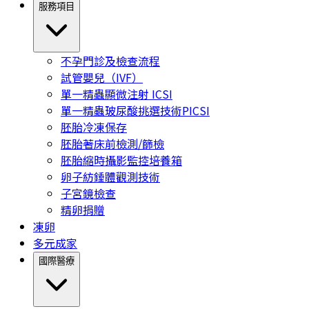
服務項目
不孕門診及檢查流程
試管嬰兒（IVF）
單一精蟲顯微注射 ICSI
單一精蟲玻尿酸挑選技術PICSI
胚胎冷凍保存
胚胎著床前檢測/篩檢
胚胎縮時攝影監控培養箱
卵子紡錘體觀測技術
子宮鏡檢查
精卵捐贈
凍卵
多元成家
國際醫療