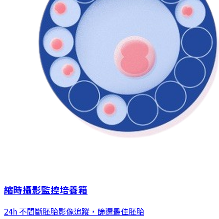
縮時攝影監控培養箱
24h 不間斷胚胎影像追蹤，篩選最佳胚胎