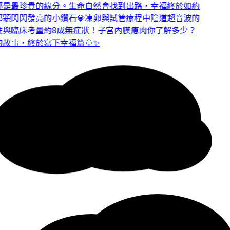
是最珍貴的緣分。
生命自然會找到出路，幸福終於如約
顆閃閃發亮的小鑽石💎
凍卵與試管療程中陰道超音波的
與臨床考量
約8成無症狀！子宮內膜瘜肉你了解多少？
故事，終於寫下幸福篇章✨