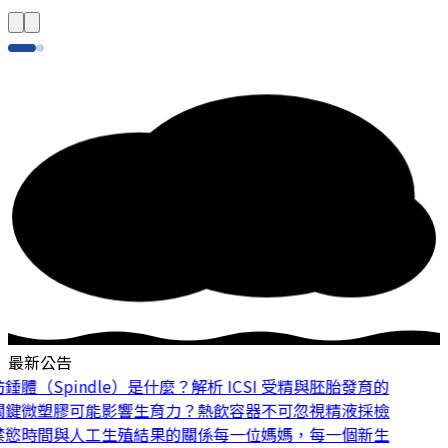
最新公告
體（Spindle）是什麼？解析 ICSI 受精與胚胎發育的
鍵
微塑膠可能影響生育力？熱飲容器不可忽視
精液採檢
慾時間與人工生殖結果的關係
每一位媽媽，每一個新生