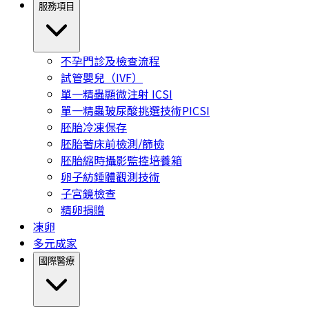
服務項目
不孕門診及檢查流程
試管嬰兒（IVF）
單一精蟲顯微注射 ICSI
單一精蟲玻尿酸挑選技術PICSI
胚胎冷凍保存
胚胎著床前檢測/篩檢
胚胎縮時攝影監控培養箱
卵子紡錘體觀測技術
子宮鏡檢查
精卵捐贈
凍卵
多元成家
國際醫療