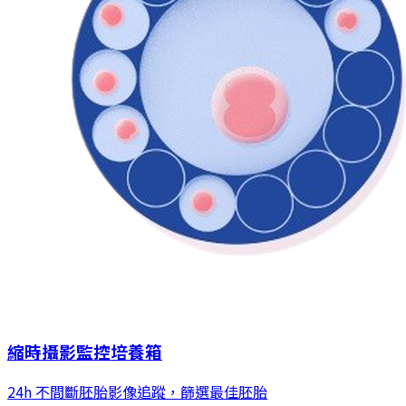
縮時攝影監控培養箱
24h 不間斷胚胎影像追蹤，篩選最佳胚胎