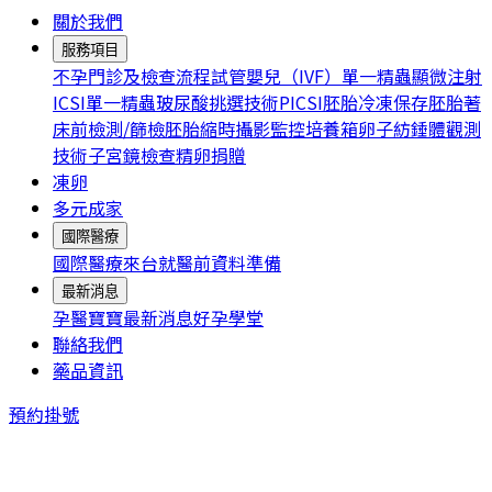
關於我們
服務項目
不孕門診及檢查流程
試管嬰兒（IVF）
單一精蟲顯微注射
ICSI
單一精蟲玻尿酸挑選技術PICSI
胚胎冷凍保存
胚胎著
床前檢測/篩檢
胚胎縮時攝影監控培養箱
卵子紡錘體觀測
技術
子宮鏡檢查
精卵捐贈
凍卵
多元成家
國際醫療
國際醫療
來台就醫前資料準備
最新消息
孕醫寶寶
最新消息
好孕學堂
聯絡我們
藥品資訊
預約掛號