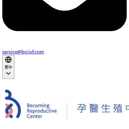
service@brcivf.com
繁中