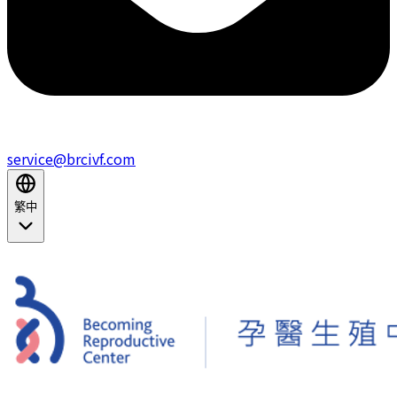
service@brcivf.com
繁中