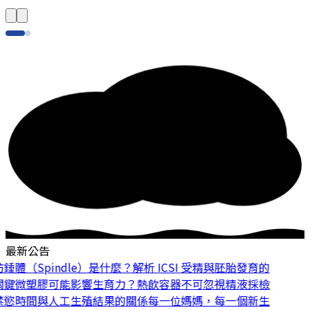
最新公告
體（Spindle）是什麼？解析 ICSI 受精與胚胎發育的
鍵
微塑膠可能影響生育力？熱飲容器不可忽視
精液採檢
慾時間與人工生殖結果的關係
每一位媽媽，每一個新生