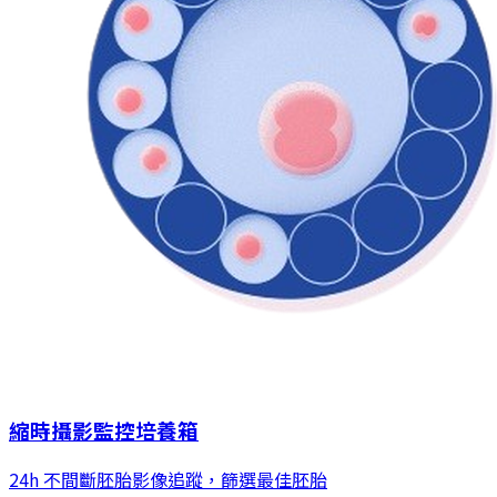
縮時攝影監控培養箱
24h 不間斷胚胎影像追蹤，篩選最佳胚胎