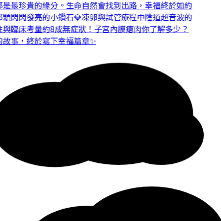
是最珍貴的緣分。
生命自然會找到出路，幸福終於如約
顆閃閃發亮的小鑽石💎
凍卵與試管療程中陰道超音波的
與臨床考量
約8成無症狀！子宮內膜瘜肉你了解多少？
故事，終於寫下幸福篇章✨