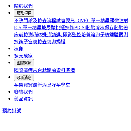
關於我們
服務項目
不孕門診及檢查流程
試管嬰兒（IVF）
單一精蟲顯微注射
ICSI
單一精蟲玻尿酸挑選技術PICSI
胚胎冷凍保存
胚胎著
床前檢測/篩檢
胚胎縮時攝影監控培養箱
卵子紡錘體觀測
技術
子宮鏡檢查
精卵捐贈
凍卵
多元成家
國際醫療
國際醫療
來台就醫前資料準備
最新消息
孕醫寶寶
最新消息
好孕學堂
聯絡我們
藥品資訊
預約掛號