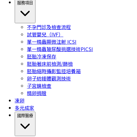
服務項目
不孕門診及檢查流程
試管嬰兒（IVF）
單一精蟲顯微注射 ICSI
單一精蟲玻尿酸挑選技術PICSI
胚胎冷凍保存
胚胎著床前檢測/篩檢
胚胎縮時攝影監控培養箱
卵子紡錘體觀測技術
子宮鏡檢查
精卵捐贈
凍卵
多元成家
國際醫療