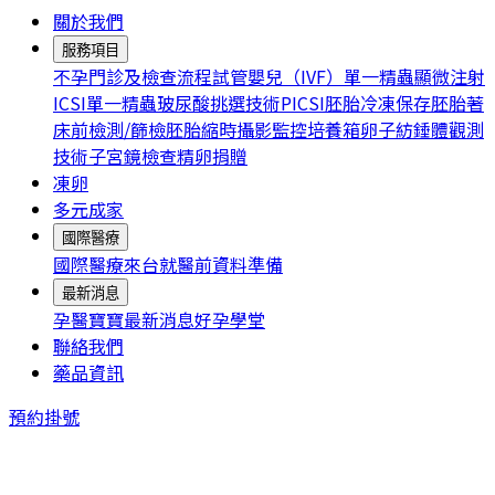
關於我們
服務項目
不孕門診及檢查流程
試管嬰兒（IVF）
單一精蟲顯微注射
ICSI
單一精蟲玻尿酸挑選技術PICSI
胚胎冷凍保存
胚胎著
床前檢測/篩檢
胚胎縮時攝影監控培養箱
卵子紡錘體觀測
技術
子宮鏡檢查
精卵捐贈
凍卵
多元成家
國際醫療
國際醫療
來台就醫前資料準備
最新消息
孕醫寶寶
最新消息
好孕學堂
聯絡我們
藥品資訊
預約掛號