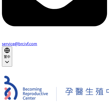
service@brcivf.com
繁中