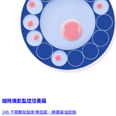
縮時攝影監控培養箱
24h 不間斷胚胎影像追蹤，篩選最佳胚胎