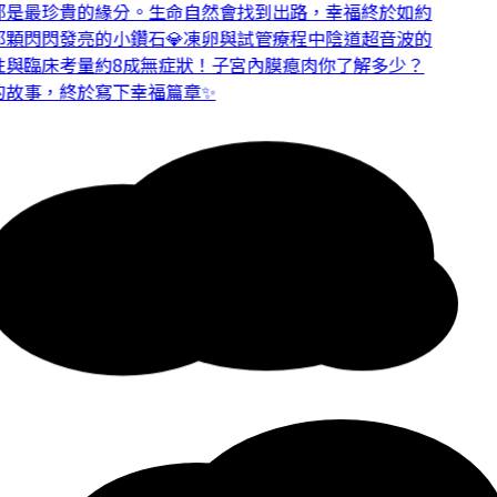
是最珍貴的緣分。
生命自然會找到出路，幸福終於如約
顆閃閃發亮的小鑽石💎
凍卵與試管療程中陰道超音波的
與臨床考量
約8成無症狀！子宮內膜瘜肉你了解多少？
故事，終於寫下幸福篇章✨