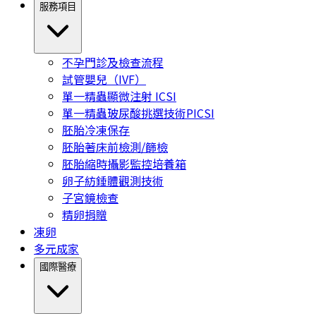
服務項目
不孕門診及檢查流程
試管嬰兒（IVF）
單一精蟲顯微注射 ICSI
單一精蟲玻尿酸挑選技術PICSI
胚胎冷凍保存
胚胎著床前檢測/篩檢
胚胎縮時攝影監控培養箱
卵子紡錘體觀測技術
子宮鏡檢查
精卵捐贈
凍卵
多元成家
國際醫療