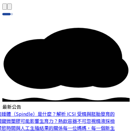
最新公告
體（Spindle）是什麼？解析 ICSI 受精與胚胎發育的
鍵
微塑膠可能影響生育力？熱飲容器不可忽視
精液採檢
慾時間與人工生殖結果的關係
每一位媽媽，每一個新生