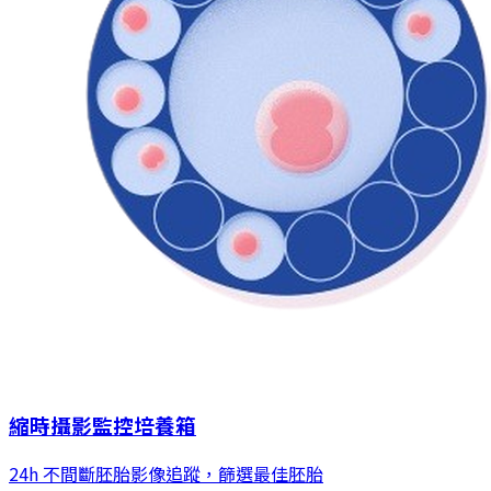
縮時攝影監控培養箱
24h 不間斷胚胎影像追蹤，篩選最佳胚胎