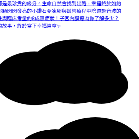
是最珍貴的緣分。
生命自然會找到出路，幸福終於如約
顆閃閃發亮的小鑽石💎
凍卵與試管療程中陰道超音波的
與臨床考量
約8成無症狀！子宮內膜瘜肉你了解多少？
故事，終於寫下幸福篇章✨