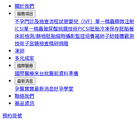
關於我們
服務項目
不孕門診及檢查流程
試管嬰兒（IVF）
單一精蟲顯微注射
ICSI
單一精蟲玻尿酸挑選技術PICSI
胚胎冷凍保存
胚胎著
床前檢測/篩檢
胚胎縮時攝影監控培養箱
卵子紡錘體觀測
技術
子宮鏡檢查
精卵捐贈
凍卵
多元成家
國際醫療
國際醫療
來台就醫前資料準備
最新消息
孕醫寶寶
最新消息
好孕學堂
聯絡我們
藥品資訊
預約掛號