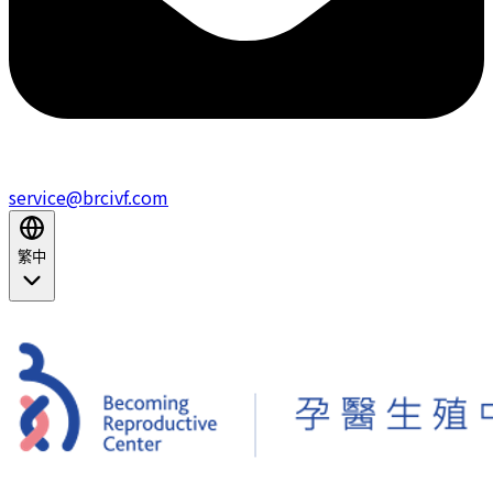
service@brcivf.com
繁中