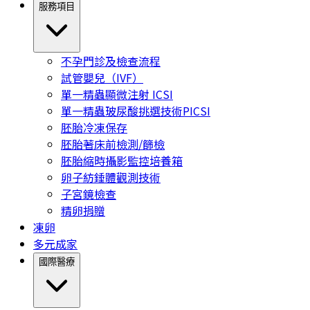
服務項目
不孕門診及檢查流程
試管嬰兒（IVF）
單一精蟲顯微注射 ICSI
單一精蟲玻尿酸挑選技術PICSI
胚胎冷凍保存
胚胎著床前檢測/篩檢
胚胎縮時攝影監控培養箱
卵子紡錘體觀測技術
子宮鏡檢查
精卵捐贈
凍卵
多元成家
國際醫療