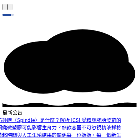
最新公告
體（Spindle）是什麼？解析 ICSI 受精與胚胎發育的
鍵
微塑膠可能影響生育力？熱飲容器不可忽視
精液採檢
慾時間與人工生殖結果的關係
每一位媽媽，每一個新生