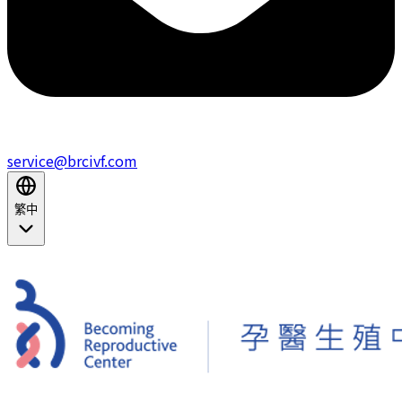
service@brcivf.com
繁中