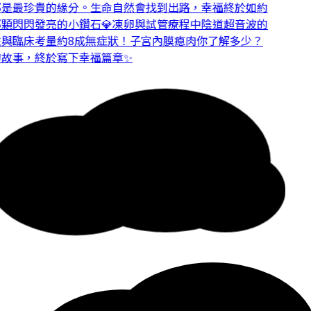
是最珍貴的緣分。
生命自然會找到出路，幸福終於如約
顆閃閃發亮的小鑽石💎
凍卵與試管療程中陰道超音波的
與臨床考量
約8成無症狀！子宮內膜瘜肉你了解多少？
故事，終於寫下幸福篇章✨