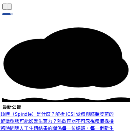
最新公告
體（Spindle）是什麼？解析 ICSI 受精與胚胎發育的
鍵
微塑膠可能影響生育力？熱飲容器不可忽視
精液採檢
慾時間與人工生殖結果的關係
每一位媽媽，每一個新生