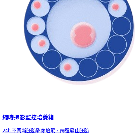
縮時攝影監控培養箱
24h 不間斷胚胎影像追蹤，篩選最佳胚胎