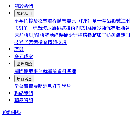
關於我們
服務項目
不孕門診及檢查流程
試管嬰兒（IVF）
單一精蟲顯微注射
ICSI
單一精蟲玻尿酸挑選技術PICSI
胚胎冷凍保存
胚胎著
床前檢測/篩檢
胚胎縮時攝影監控培養箱
卵子紡錘體觀測
技術
子宮鏡檢查
精卵捐贈
凍卵
多元成家
國際醫療
國際醫療
來台就醫前資料準備
最新消息
孕醫寶寶
最新消息
好孕學堂
聯絡我們
藥品資訊
預約掛號