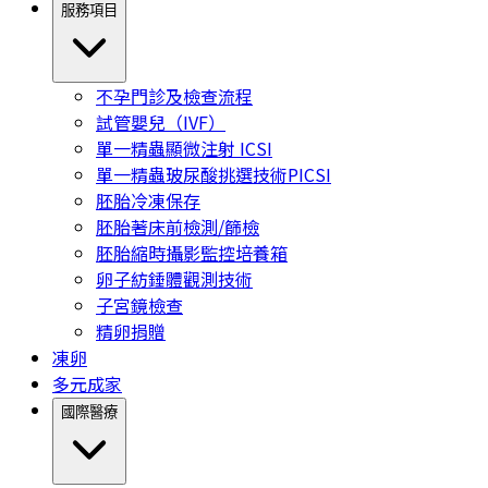
服務項目
不孕門診及檢查流程
試管嬰兒（IVF）
單一精蟲顯微注射 ICSI
單一精蟲玻尿酸挑選技術PICSI
胚胎冷凍保存
胚胎著床前檢測/篩檢
胚胎縮時攝影監控培養箱
卵子紡錘體觀測技術
子宮鏡檢查
精卵捐贈
凍卵
多元成家
國際醫療