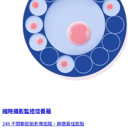
縮時攝影監控培養箱
24h 不間斷胚胎影像追蹤，篩選最佳胚胎