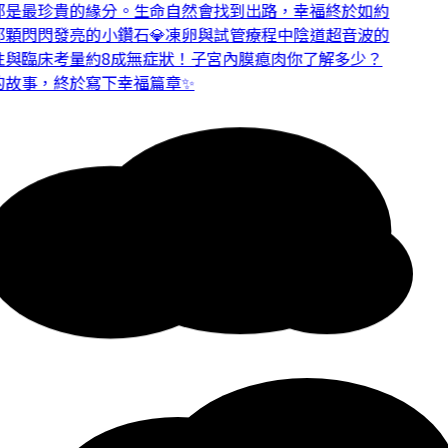
是最珍貴的緣分。
生命自然會找到出路，幸福終於如約
顆閃閃發亮的小鑽石💎
凍卵與試管療程中陰道超音波的
與臨床考量
約8成無症狀！子宮內膜瘜肉你了解多少？
故事，終於寫下幸福篇章✨