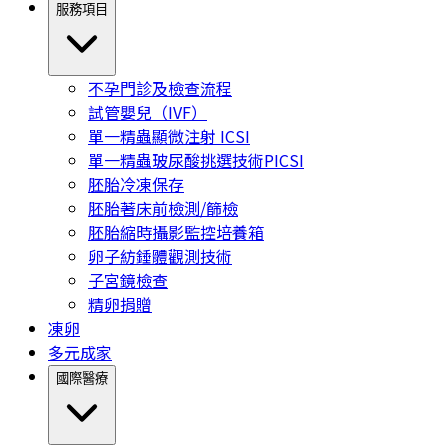
服務項目
不孕門診及檢查流程
試管嬰兒（IVF）
單一精蟲顯微注射 ICSI
單一精蟲玻尿酸挑選技術PICSI
胚胎冷凍保存
胚胎著床前檢測/篩檢
胚胎縮時攝影監控培養箱
卵子紡錘體觀測技術
子宮鏡檢查
精卵捐贈
凍卵
多元成家
國際醫療