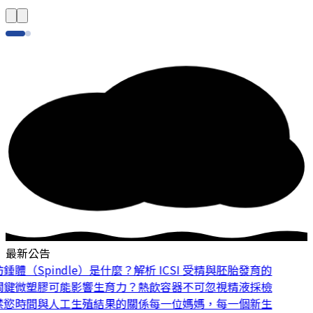
最新公告
體（Spindle）是什麼？解析 ICSI 受精與胚胎發育的
鍵
微塑膠可能影響生育力？熱飲容器不可忽視
精液採檢
慾時間與人工生殖結果的關係
每一位媽媽，每一個新生