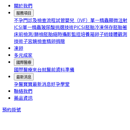
關於我們
服務項目
不孕門診及檢查流程
試管嬰兒（IVF）
單一精蟲顯微注射
ICSI
單一精蟲玻尿酸挑選技術PICSI
胚胎冷凍保存
胚胎著
床前檢測/篩檢
胚胎縮時攝影監控培養箱
卵子紡錘體觀測
技術
子宮鏡檢查
精卵捐贈
凍卵
多元成家
國際醫療
國際醫療
來台就醫前資料準備
最新消息
孕醫寶寶
最新消息
好孕學堂
聯絡我們
藥品資訊
預約掛號