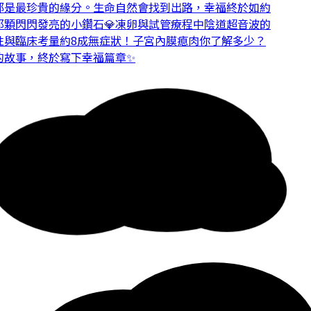
是最珍貴的緣分。
生命自然會找到出路，幸福終於如約
顆閃閃發亮的小鑽石💎
凍卵與試管療程中陰道超音波的
與臨床考量
約8成無症狀！子宮內膜瘜肉你了解多少？
故事，終於寫下幸福篇章✨