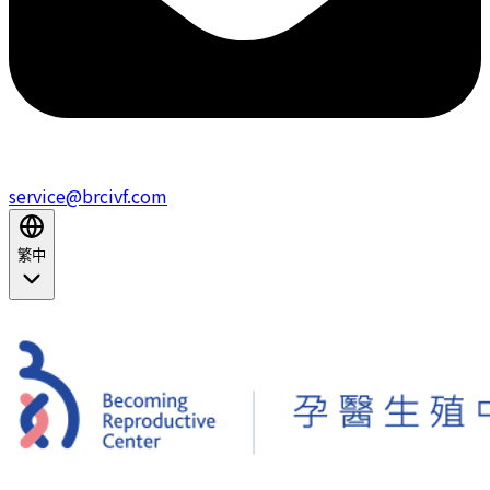
service@brcivf.com
繁中