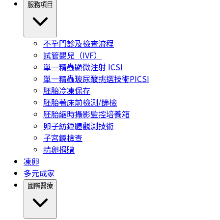
服務項目
不孕門診及檢查流程
試管嬰兒（IVF）
單一精蟲顯微注射 ICSI
單一精蟲玻尿酸挑選技術PICSI
胚胎冷凍保存
胚胎著床前檢測/篩檢
胚胎縮時攝影監控培養箱
卵子紡錘體觀測技術
子宮鏡檢查
精卵捐贈
凍卵
多元成家
國際醫療