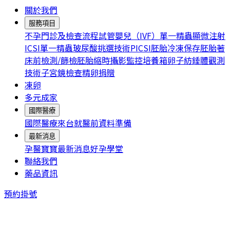
關於我們
服務項目
不孕門診及檢查流程
試管嬰兒（IVF）
單一精蟲顯微注射
ICSI
單一精蟲玻尿酸挑選技術PICSI
胚胎冷凍保存
胚胎著
床前檢測/篩檢
胚胎縮時攝影監控培養箱
卵子紡錘體觀測
技術
子宮鏡檢查
精卵捐贈
凍卵
多元成家
國際醫療
國際醫療
來台就醫前資料準備
最新消息
孕醫寶寶
最新消息
好孕學堂
聯絡我們
藥品資訊
預約掛號