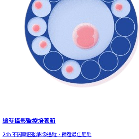
縮時攝影監控培養箱
24h 不間斷胚胎影像追蹤，篩選最佳胚胎