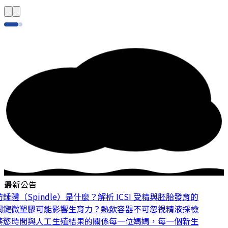
最新公告
體（Spindle）是什麼？解析 ICSI 受精與胚胎發育的
鍵
微塑膠可能影響生育力？熱飲容器不可忽視
精液採檢
慾時間與人工生殖結果的關係
每一位媽媽，每一個新生