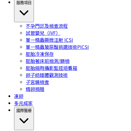
服務項目
不孕門診及檢查流程
試管嬰兒（IVF）
單一精蟲顯微注射 ICSI
單一精蟲玻尿酸挑選技術PICSI
胚胎冷凍保存
胚胎著床前檢測/篩檢
胚胎縮時攝影監控培養箱
卵子紡錘體觀測技術
子宮鏡檢查
精卵捐贈
凍卵
多元成家
國際醫療