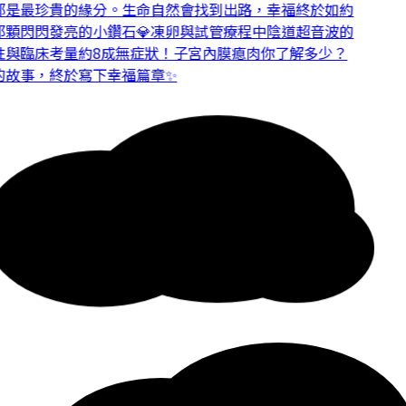
是最珍貴的緣分。
生命自然會找到出路，幸福終於如約
顆閃閃發亮的小鑽石💎
凍卵與試管療程中陰道超音波的
與臨床考量
約8成無症狀！子宮內膜瘜肉你了解多少？
故事，終於寫下幸福篇章✨