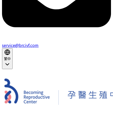
service@brcivf.com
繁中