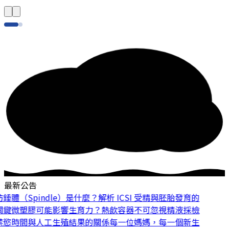
最新公告
體（Spindle）是什麼？解析 ICSI 受精與胚胎發育的
鍵
微塑膠可能影響生育力？熱飲容器不可忽視
精液採檢
慾時間與人工生殖結果的關係
每一位媽媽，每一個新生