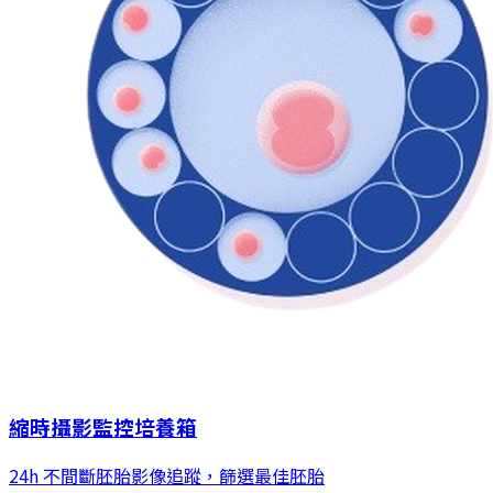
縮時攝影監控培養箱
24h 不間斷胚胎影像追蹤，篩選最佳胚胎