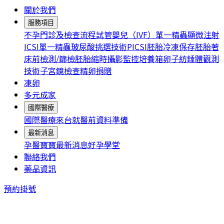
關於我們
服務項目
不孕門診及檢查流程
試管嬰兒（IVF）
單一精蟲顯微注射
ICSI
單一精蟲玻尿酸挑選技術PICSI
胚胎冷凍保存
胚胎著
床前檢測/篩檢
胚胎縮時攝影監控培養箱
卵子紡錘體觀測
技術
子宮鏡檢查
精卵捐贈
凍卵
多元成家
國際醫療
國際醫療
來台就醫前資料準備
最新消息
孕醫寶寶
最新消息
好孕學堂
聯絡我們
藥品資訊
預約掛號