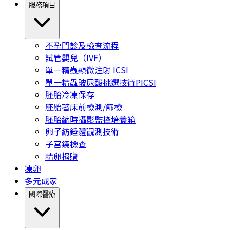
服務項目
不孕門診及檢查流程
試管嬰兒（IVF）
單一精蟲顯微注射 ICSI
單一精蟲玻尿酸挑選技術PICSI
胚胎冷凍保存
胚胎著床前檢測/篩檢
胚胎縮時攝影監控培養箱
卵子紡錘體觀測技術
子宮鏡檢查
精卵捐贈
凍卵
多元成家
國際醫療