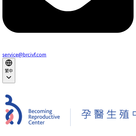
service@brcivf.com
繁中