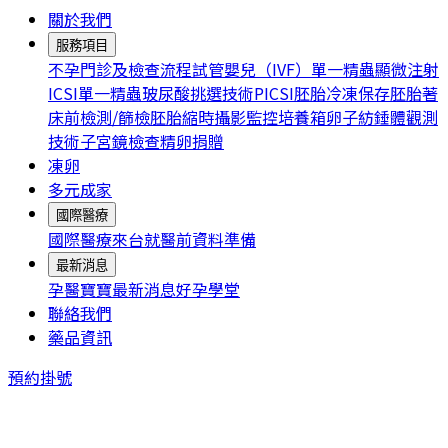
關於我們
服務項目
不孕門診及檢查流程
試管嬰兒（IVF）
單一精蟲顯微注射
ICSI
單一精蟲玻尿酸挑選技術PICSI
胚胎冷凍保存
胚胎著
床前檢測/篩檢
胚胎縮時攝影監控培養箱
卵子紡錘體觀測
技術
子宮鏡檢查
精卵捐贈
凍卵
多元成家
國際醫療
國際醫療
來台就醫前資料準備
最新消息
孕醫寶寶
最新消息
好孕學堂
聯絡我們
藥品資訊
預約掛號