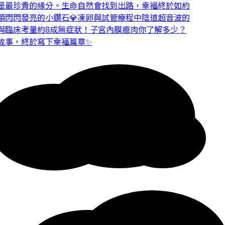
最珍貴的緣分。
生命自然會找到出路，幸福終於如約
閃閃發亮的小鑽石💎
凍卵與試管療程中陰道超音波的
臨床考量
約8成無症狀！子宮內膜瘜肉你了解多少？
事，終於寫下幸福篇章✨