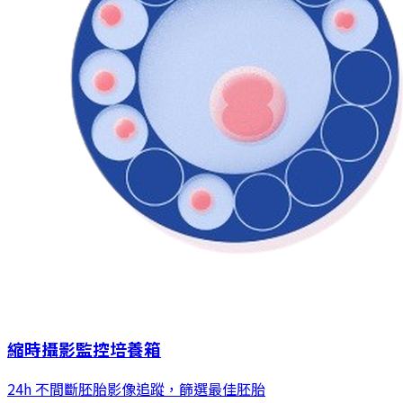
縮時攝影監控培養箱
24h 不間斷胚胎影像追蹤，篩選最佳胚胎