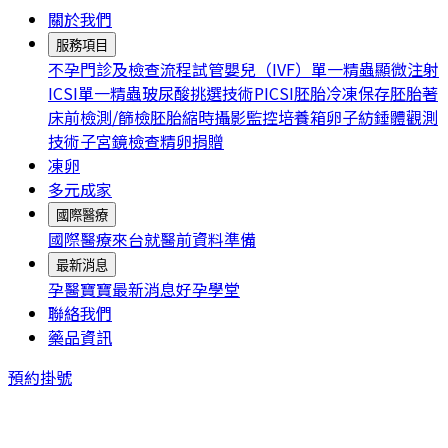
關於我們
服務項目
不孕門診及檢查流程
試管嬰兒（IVF）
單一精蟲顯微注射
ICSI
單一精蟲玻尿酸挑選技術PICSI
胚胎冷凍保存
胚胎著
床前檢測/篩檢
胚胎縮時攝影監控培養箱
卵子紡錘體觀測
技術
子宮鏡檢查
精卵捐贈
凍卵
多元成家
國際醫療
國際醫療
來台就醫前資料準備
最新消息
孕醫寶寶
最新消息
好孕學堂
聯絡我們
藥品資訊
預約掛號