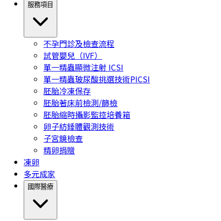
服務項目
不孕門診及檢查流程
試管嬰兒（IVF）
單一精蟲顯微注射 ICSI
單一精蟲玻尿酸挑選技術PICSI
胚胎冷凍保存
胚胎著床前檢測/篩檢
胚胎縮時攝影監控培養箱
卵子紡錘體觀測技術
子宮鏡檢查
精卵捐贈
凍卵
多元成家
國際醫療