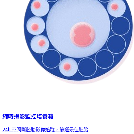
縮時攝影監控培養箱
24h 不間斷胚胎影像追蹤，篩選最佳胚胎