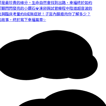
是最珍貴的緣分。
生命自然會找到出路，幸福終於如約
顆閃閃發亮的小鑽石💎
凍卵與試管療程中陰道超音波的
與臨床考量
約8成無症狀！子宮內膜瘜肉你了解多少？
故事，終於寫下幸福篇章✨