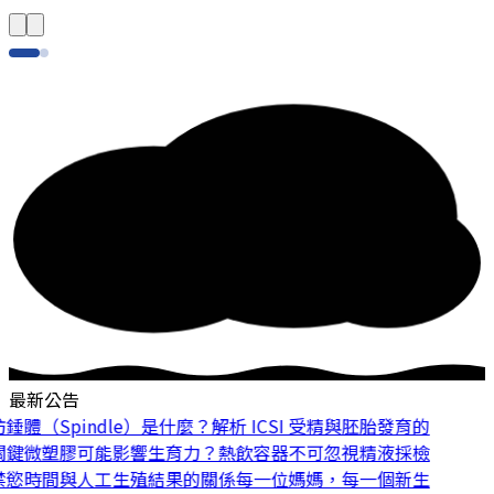
最新公告
體（Spindle）是什麼？解析 ICSI 受精與胚胎發育的
鍵
微塑膠可能影響生育力？熱飲容器不可忽視
精液採檢
慾時間與人工生殖結果的關係
每一位媽媽，每一個新生