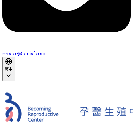
service@brcivf.com
繁中