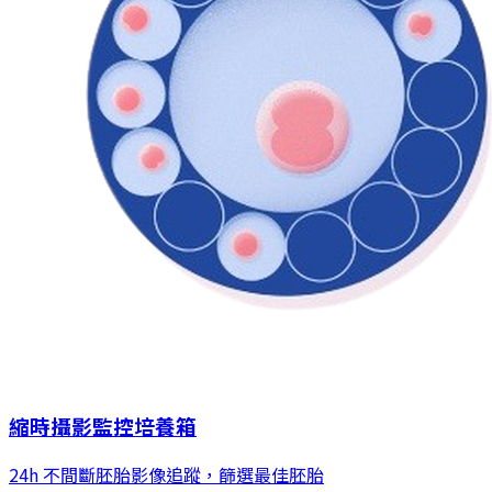
縮時攝影監控培養箱
24h 不間斷胚胎影像追蹤，篩選最佳胚胎