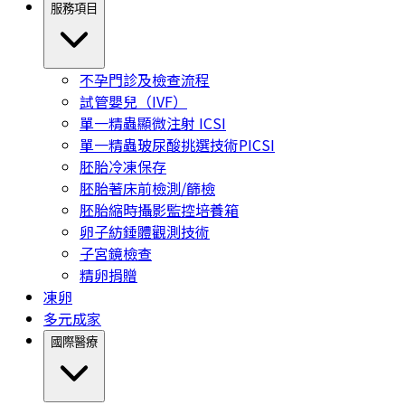
服務項目
不孕門診及檢查流程
試管嬰兒（IVF）
單一精蟲顯微注射 ICSI
單一精蟲玻尿酸挑選技術PICSI
胚胎冷凍保存
胚胎著床前檢測/篩檢
胚胎縮時攝影監控培養箱
卵子紡錘體觀測技術
子宮鏡檢查
精卵捐贈
凍卵
多元成家
國際醫療