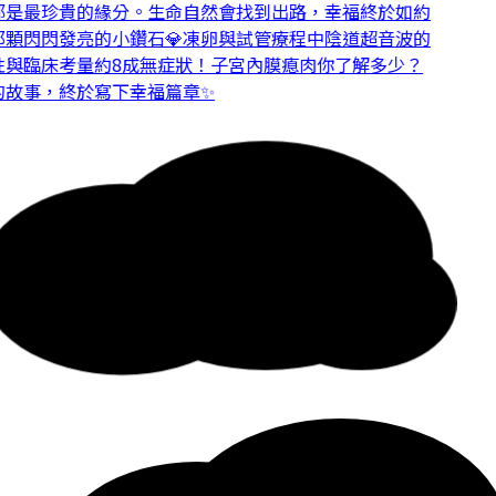
是最珍貴的緣分。
生命自然會找到出路，幸福終於如約
顆閃閃發亮的小鑽石💎
凍卵與試管療程中陰道超音波的
與臨床考量
約8成無症狀！子宮內膜瘜肉你了解多少？
故事，終於寫下幸福篇章✨