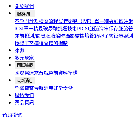
關於我們
服務項目
不孕門診及檢查流程
試管嬰兒（IVF）
單一精蟲顯微注射
ICSI
單一精蟲玻尿酸挑選技術PICSI
胚胎冷凍保存
胚胎著
床前檢測/篩檢
胚胎縮時攝影監控培養箱
卵子紡錘體觀測
技術
子宮鏡檢查
精卵捐贈
凍卵
多元成家
國際醫療
國際醫療
來台就醫前資料準備
最新消息
孕醫寶寶
最新消息
好孕學堂
聯絡我們
藥品資訊
預約掛號