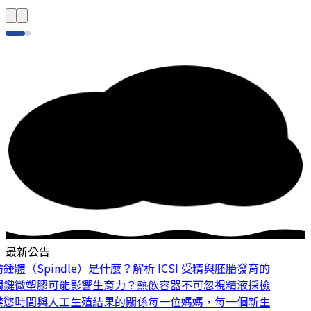
最新公告
體（Spindle）是什麼？解析 ICSI 受精與胚胎發育的
鍵
微塑膠可能影響生育力？熱飲容器不可忽視
精液採檢
慾時間與人工生殖結果的關係
每一位媽媽，每一個新生