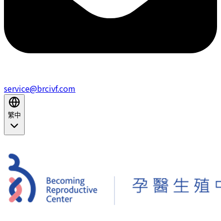
service@brcivf.com
繁中