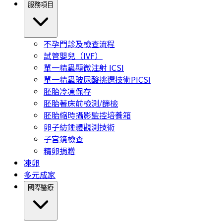
服務項目
不孕門診及檢查流程
試管嬰兒（IVF）
單一精蟲顯微注射 ICSI
單一精蟲玻尿酸挑選技術PICSI
胚胎冷凍保存
胚胎著床前檢測/篩檢
胚胎縮時攝影監控培養箱
卵子紡錘體觀測技術
子宮鏡檢查
精卵捐贈
凍卵
多元成家
國際醫療