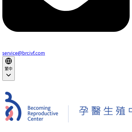
service@brcivf.com
繁中