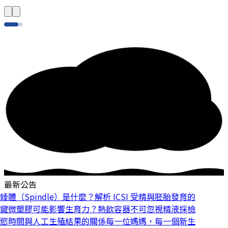
最新公告
體（Spindle）是什麼？解析 ICSI 受精與胚胎發育的
鍵
微塑膠可能影響生育力？熱飲容器不可忽視
精液採檢
慾時間與人工生殖結果的關係
每一位媽媽，每一個新生