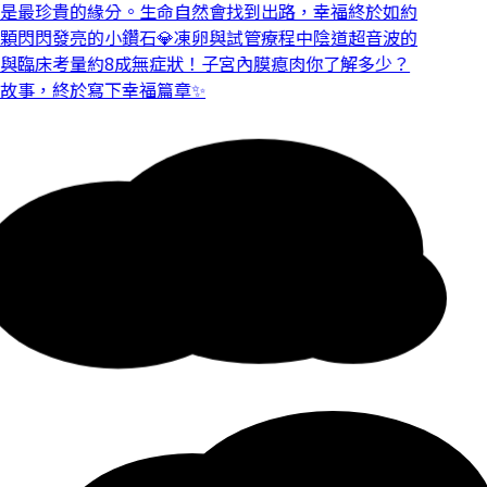
是最珍貴的緣分。
生命自然會找到出路，幸福終於如約
顆閃閃發亮的小鑽石💎
凍卵與試管療程中陰道超音波的
與臨床考量
約8成無症狀！子宮內膜瘜肉你了解多少？
故事，終於寫下幸福篇章✨