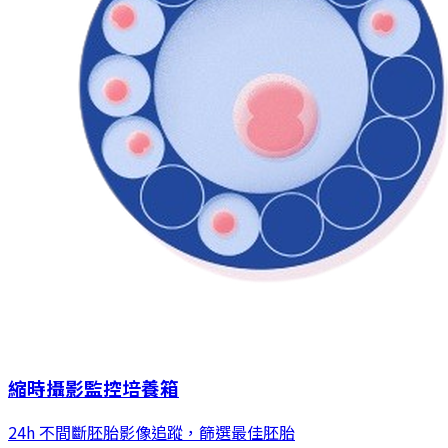
縮時攝影監控培養箱
24h 不間斷胚胎影像追蹤，篩選最佳胚胎