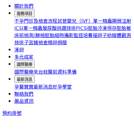
關於我們
服務項目
不孕門診及檢查流程
試管嬰兒（IVF）
單一精蟲顯微注射
ICSI
單一精蟲玻尿酸挑選技術PICSI
胚胎冷凍保存
胚胎著
床前檢測/篩檢
胚胎縮時攝影監控培養箱
卵子紡錘體觀測
技術
子宮鏡檢查
精卵捐贈
凍卵
多元成家
國際醫療
國際醫療
來台就醫前資料準備
最新消息
孕醫寶寶
最新消息
好孕學堂
聯絡我們
藥品資訊
預約掛號