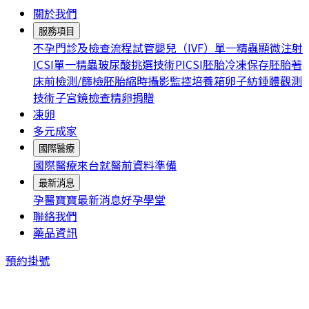
關於我們
服務項目
不孕門診及檢查流程
試管嬰兒（IVF）
單一精蟲顯微注射
ICSI
單一精蟲玻尿酸挑選技術PICSI
胚胎冷凍保存
胚胎著
床前檢測/篩檢
胚胎縮時攝影監控培養箱
卵子紡錘體觀測
技術
子宮鏡檢查
精卵捐贈
凍卵
多元成家
國際醫療
國際醫療
來台就醫前資料準備
最新消息
孕醫寶寶
最新消息
好孕學堂
聯絡我們
藥品資訊
預約掛號