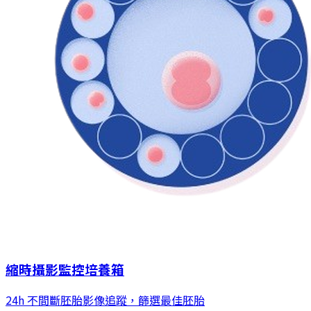
縮時攝影監控培養箱
24h 不間斷胚胎影像追蹤，篩選最佳胚胎