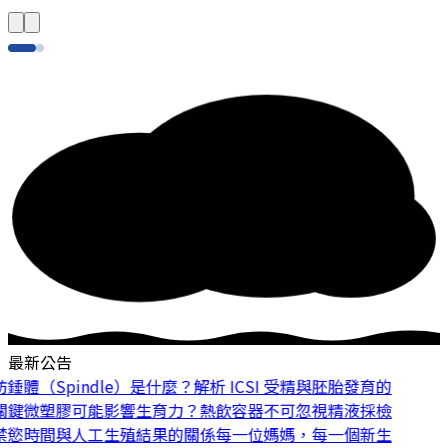
最新公告
體（Spindle）是什麼？解析 ICSI 受精與胚胎發育的
鍵
微塑膠可能影響生育力？熱飲容器不可忽視
精液採檢
慾時間與人工生殖結果的關係
每一位媽媽，每一個新生