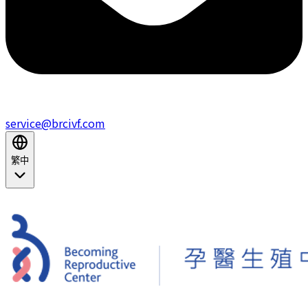
service@brcivf.com
繁中