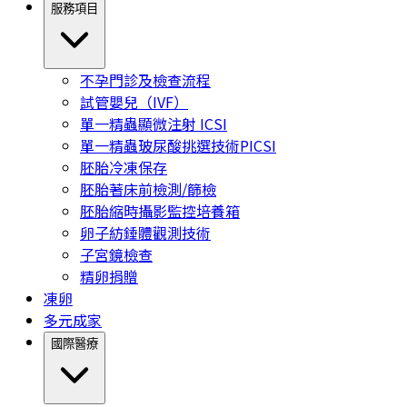
服務項目
不孕門診及檢查流程
試管嬰兒（IVF）
單一精蟲顯微注射 ICSI
單一精蟲玻尿酸挑選技術PICSI
胚胎冷凍保存
胚胎著床前檢測/篩檢
胚胎縮時攝影監控培養箱
卵子紡錘體觀測技術
子宮鏡檢查
精卵捐贈
凍卵
多元成家
國際醫療