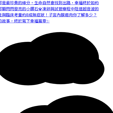
是最珍貴的緣分。
生命自然會找到出路，幸福終於如約
顆閃閃發亮的小鑽石💎
凍卵與試管療程中陰道超音波的
與臨床考量
約8成無症狀！子宮內膜瘜肉你了解多少？
故事，終於寫下幸福篇章✨