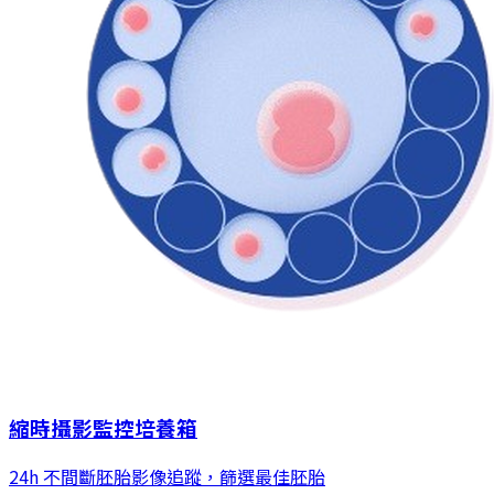
縮時攝影監控培養箱
24h 不間斷胚胎影像追蹤，篩選最佳胚胎