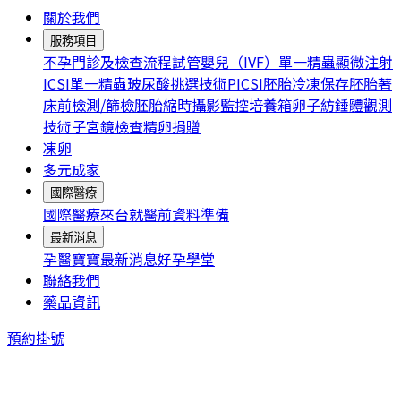
關於我們
服務項目
不孕門診及檢查流程
試管嬰兒（IVF）
單一精蟲顯微注射
ICSI
單一精蟲玻尿酸挑選技術PICSI
胚胎冷凍保存
胚胎著
床前檢測/篩檢
胚胎縮時攝影監控培養箱
卵子紡錘體觀測
技術
子宮鏡檢查
精卵捐贈
凍卵
多元成家
國際醫療
國際醫療
來台就醫前資料準備
最新消息
孕醫寶寶
最新消息
好孕學堂
聯絡我們
藥品資訊
預約掛號