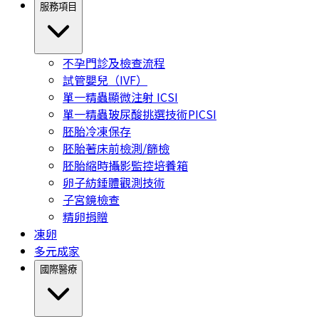
服務項目
不孕門診及檢查流程
試管嬰兒（IVF）
單一精蟲顯微注射 ICSI
單一精蟲玻尿酸挑選技術PICSI
胚胎冷凍保存
胚胎著床前檢測/篩檢
胚胎縮時攝影監控培養箱
卵子紡錘體觀測技術
子宮鏡檢查
精卵捐贈
凍卵
多元成家
國際醫療