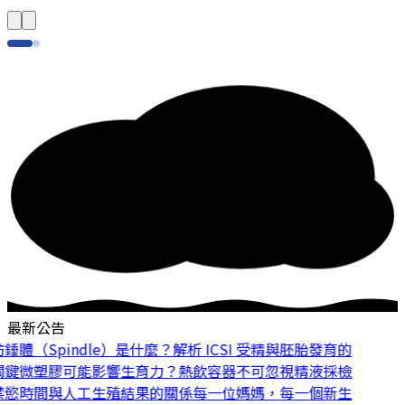
最新公告
體（Spindle）是什麼？解析 ICSI 受精與胚胎發育的
鍵
微塑膠可能影響生育力？熱飲容器不可忽視
精液採檢
慾時間與人工生殖結果的關係
每一位媽媽，每一個新生