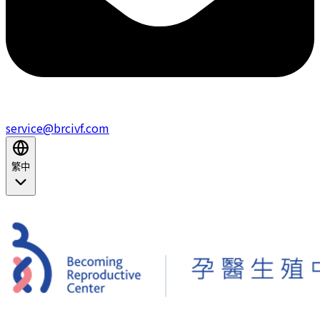
service@brcivf.com
繁中