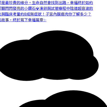
是最珍貴的緣分。
生命自然會找到出路，幸福終於如約
顆閃閃發亮的小鑽石💎
凍卵與試管療程中陰道超音波的
與臨床考量
約8成無症狀！子宮內膜瘜肉你了解多少？
故事，終於寫下幸福篇章✨