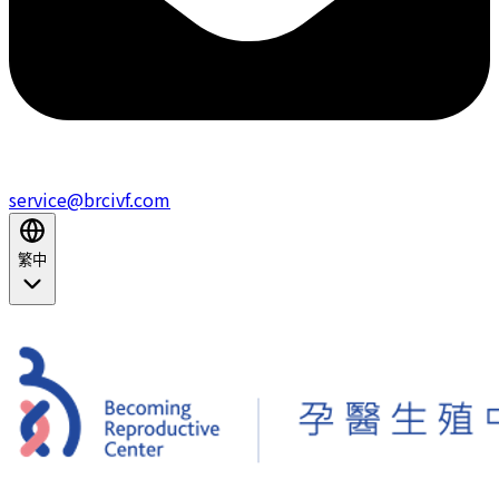
service@brcivf.com
繁中