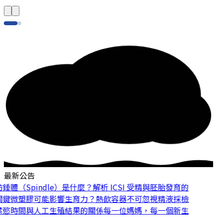
最新公告
體（Spindle）是什麼？解析 ICSI 受精與胚胎發育的
鍵
微塑膠可能影響生育力？熱飲容器不可忽視
精液採檢
慾時間與人工生殖結果的關係
每一位媽媽，每一個新生