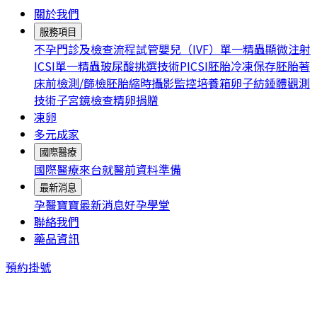
關於我們
服務項目
不孕門診及檢查流程
試管嬰兒（IVF）
單一精蟲顯微注射
ICSI
單一精蟲玻尿酸挑選技術PICSI
胚胎冷凍保存
胚胎著
床前檢測/篩檢
胚胎縮時攝影監控培養箱
卵子紡錘體觀測
技術
子宮鏡檢查
精卵捐贈
凍卵
多元成家
國際醫療
國際醫療
來台就醫前資料準備
最新消息
孕醫寶寶
最新消息
好孕學堂
聯絡我們
藥品資訊
預約掛號