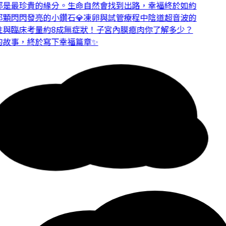
是最珍貴的緣分。
生命自然會找到出路，幸福終於如約
顆閃閃發亮的小鑽石💎
凍卵與試管療程中陰道超音波的
與臨床考量
約8成無症狀！子宮內膜瘜肉你了解多少？
故事，終於寫下幸福篇章✨