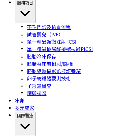
服務項目
不孕門診及檢查流程
試管嬰兒（IVF）
單一精蟲顯微注射 ICSI
單一精蟲玻尿酸挑選技術PICSI
胚胎冷凍保存
胚胎著床前檢測/篩檢
胚胎縮時攝影監控培養箱
卵子紡錘體觀測技術
子宮鏡檢查
精卵捐贈
凍卵
多元成家
國際醫療