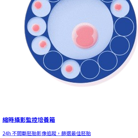
縮時攝影監控培養箱
24h 不間斷胚胎影像追蹤，篩選最佳胚胎