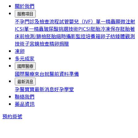
關於我們
服務項目
不孕門診及檢查流程
試管嬰兒（IVF）
單一精蟲顯微注射
ICSI
單一精蟲玻尿酸挑選技術PICSI
胚胎冷凍保存
胚胎著
床前檢測/篩檢
胚胎縮時攝影監控培養箱
卵子紡錘體觀測
技術
子宮鏡檢查
精卵捐贈
凍卵
多元成家
國際醫療
國際醫療
來台就醫前資料準備
最新消息
孕醫寶寶
最新消息
好孕學堂
聯絡我們
藥品資訊
預約掛號