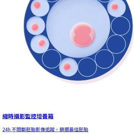
縮時攝影監控培養箱
24h 不間斷胚胎影像追蹤，篩選最佳胚胎