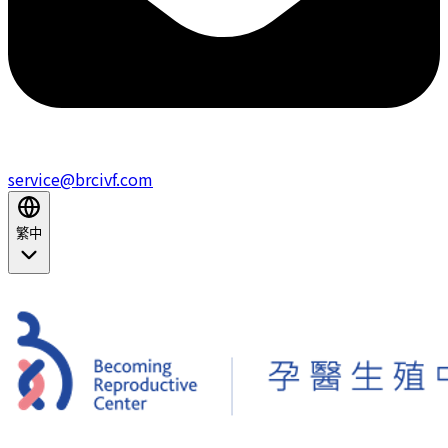
service@brcivf.com
繁中