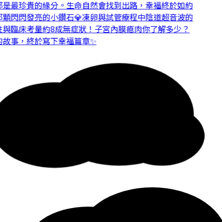
是最珍貴的緣分。
生命自然會找到出路，幸福終於如約
顆閃閃發亮的小鑽石💎
凍卵與試管療程中陰道超音波的
與臨床考量
約8成無症狀！子宮內膜瘜肉你了解多少？
故事，終於寫下幸福篇章✨