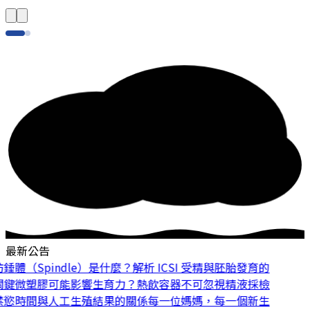
最新公告
體（Spindle）是什麼？解析 ICSI 受精與胚胎發育的
鍵
微塑膠可能影響生育力？熱飲容器不可忽視
精液採檢
慾時間與人工生殖結果的關係
每一位媽媽，每一個新生