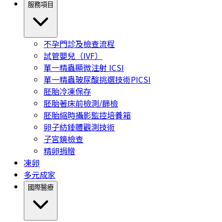
服務項目
不孕門診及檢查流程
試管嬰兒（IVF）
單一精蟲顯微注射 ICSI
單一精蟲玻尿酸挑選技術PICSI
胚胎冷凍保存
胚胎著床前檢測/篩檢
胚胎縮時攝影監控培養箱
卵子紡錘體觀測技術
子宮鏡檢查
精卵捐贈
凍卵
多元成家
國際醫療