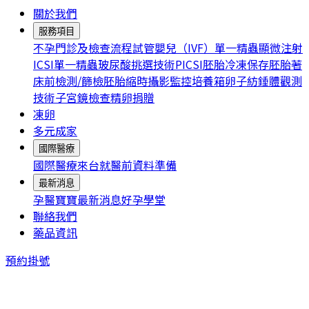
關於我們
服務項目
不孕門診及檢查流程
試管嬰兒（IVF）
單一精蟲顯微注射
ICSI
單一精蟲玻尿酸挑選技術PICSI
胚胎冷凍保存
胚胎著
床前檢測/篩檢
胚胎縮時攝影監控培養箱
卵子紡錘體觀測
技術
子宮鏡檢查
精卵捐贈
凍卵
多元成家
國際醫療
國際醫療
來台就醫前資料準備
最新消息
孕醫寶寶
最新消息
好孕學堂
聯絡我們
藥品資訊
預約掛號