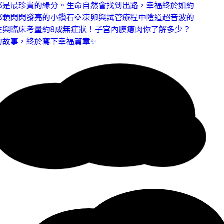
是最珍貴的緣分。
生命自然會找到出路，幸福終於如約
顆閃閃發亮的小鑽石💎
凍卵與試管療程中陰道超音波的
與臨床考量
約8成無症狀！子宮內膜瘜肉你了解多少？
故事，終於寫下幸福篇章✨