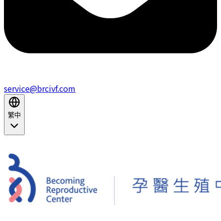
service@brcivf.com
繁中