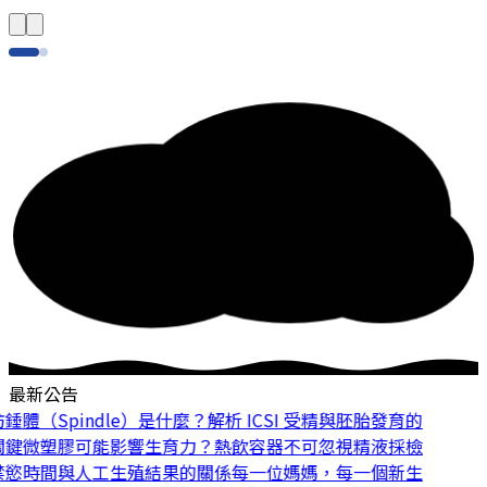
最新公告
體（Spindle）是什麼？解析 ICSI 受精與胚胎發育的
鍵
微塑膠可能影響生育力？熱飲容器不可忽視
精液採檢
慾時間與人工生殖結果的關係
每一位媽媽，每一個新生