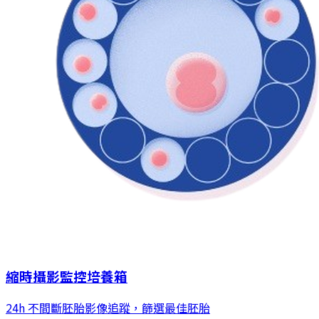
縮時攝影監控培養箱
24h 不間斷胚胎影像追蹤，篩選最佳胚胎