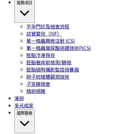
服務項目
不孕門診及檢查流程
試管嬰兒（IVF）
單一精蟲顯微注射 ICSI
單一精蟲玻尿酸挑選技術PICSI
胚胎冷凍保存
胚胎著床前檢測/篩檢
胚胎縮時攝影監控培養箱
卵子紡錘體觀測技術
子宮鏡檢查
精卵捐贈
凍卵
多元成家
國際醫療