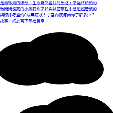
是最珍貴的緣分。
生命自然會找到出路，幸福終於如約
顆閃閃發亮的小鑽石💎
凍卵與試管療程中陰道超音波的
與臨床考量
約8成無症狀！子宮內膜瘜肉你了解多少？
故事，終於寫下幸福篇章✨