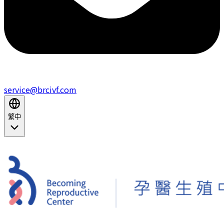
service@brcivf.com
繁中