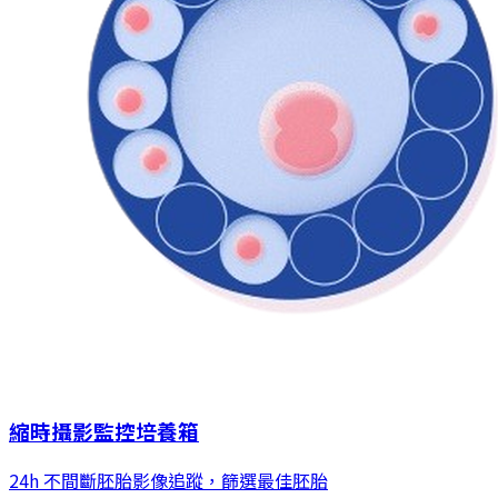
縮時攝影監控培養箱
24h 不間斷胚胎影像追蹤，篩選最佳胚胎