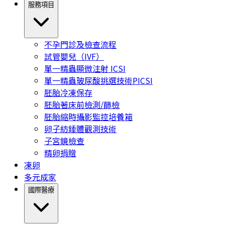
服務項目
不孕門診及檢查流程
試管嬰兒（IVF）
單一精蟲顯微注射 ICSI
單一精蟲玻尿酸挑選技術PICSI
胚胎冷凍保存
胚胎著床前檢測/篩檢
胚胎縮時攝影監控培養箱
卵子紡錘體觀測技術
子宮鏡檢查
精卵捐贈
凍卵
多元成家
國際醫療