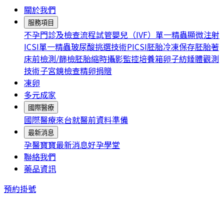
關於我們
服務項目
不孕門診及檢查流程
試管嬰兒（IVF）
單一精蟲顯微注射
ICSI
單一精蟲玻尿酸挑選技術PICSI
胚胎冷凍保存
胚胎著
床前檢測/篩檢
胚胎縮時攝影監控培養箱
卵子紡錘體觀測
技術
子宮鏡檢查
精卵捐贈
凍卵
多元成家
國際醫療
國際醫療
來台就醫前資料準備
最新消息
孕醫寶寶
最新消息
好孕學堂
聯絡我們
藥品資訊
預約掛號