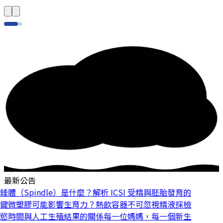
最新公告
體（Spindle）是什麼？解析 ICSI 受精與胚胎發育的
鍵
微塑膠可能影響生育力？熱飲容器不可忽視
精液採檢
慾時間與人工生殖結果的關係
每一位媽媽，每一個新生