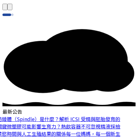
最新公告
體（Spindle）是什麼？解析 ICSI 受精與胚胎發育的
鍵
微塑膠可能影響生育力？熱飲容器不可忽視
精液採檢
慾時間與人工生殖結果的關係
每一位媽媽，每一個新生