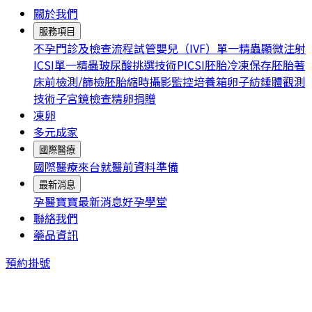
關於我們
服務項目
不孕門診及檢查流程
試管嬰兒（IVF）
單一精蟲顯微注射
ICSI
單一精蟲玻尿酸挑選技術PICSI
胚胎冷凍保存
胚胎著
床前檢測/篩檢
胚胎縮時攝影監控培養箱
卵子紡錘體觀測
技術
子宮鏡檢查
精卵捐贈
凍卵
多元成家
國際醫療
國際醫療
來台就醫前資料準備
最新消息
孕醫寶寶
最新消息
好孕學堂
聯絡我們
藥品資訊
預約掛號