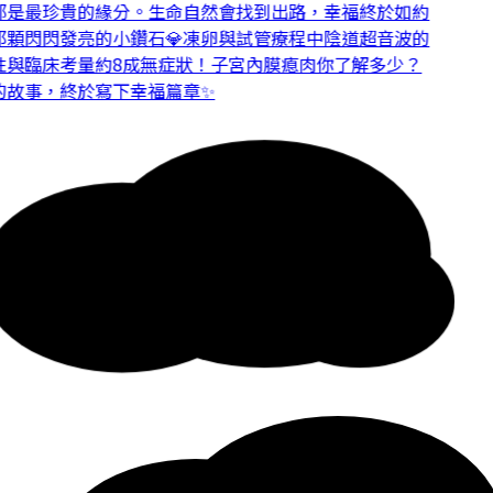
是最珍貴的緣分。
生命自然會找到出路，幸福終於如約
顆閃閃發亮的小鑽石💎
凍卵與試管療程中陰道超音波的
與臨床考量
約8成無症狀！子宮內膜瘜肉你了解多少？
故事，終於寫下幸福篇章✨