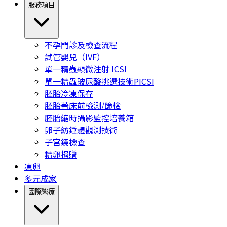
服務項目
不孕門診及檢查流程
試管嬰兒（IVF）
單一精蟲顯微注射 ICSI
單一精蟲玻尿酸挑選技術PICSI
胚胎冷凍保存
胚胎著床前檢測/篩檢
胚胎縮時攝影監控培養箱
卵子紡錘體觀測技術
子宮鏡檢查
精卵捐贈
凍卵
多元成家
國際醫療