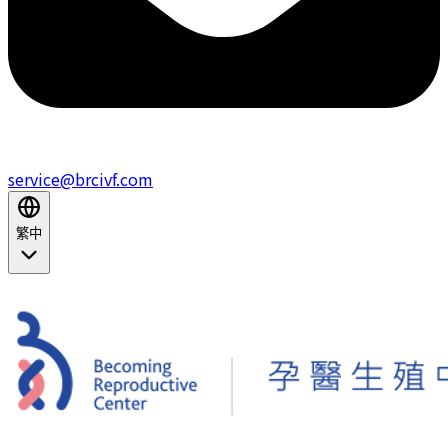
service@brcivf.com
繁中