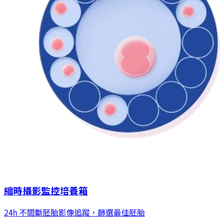
縮時攝影監控培養箱
24h 不間斷胚胎影像追蹤，篩選最佳胚胎