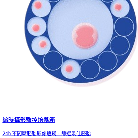
縮時攝影監控培養箱
24h 不間斷胚胎影像追蹤，篩選最佳胚胎