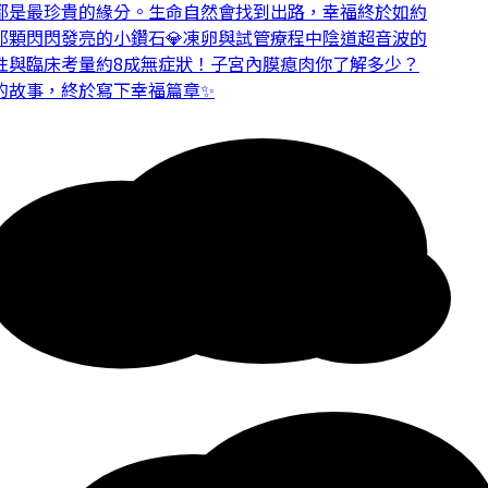
是最珍貴的緣分。
生命自然會找到出路，幸福終於如約
顆閃閃發亮的小鑽石💎
凍卵與試管療程中陰道超音波的
與臨床考量
約8成無症狀！子宮內膜瘜肉你了解多少？
故事，終於寫下幸福篇章✨