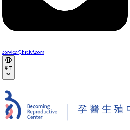
service@brcivf.com
繁中