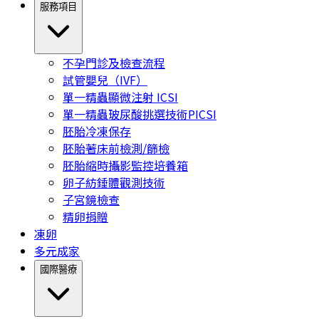
服務項目
不孕門診及檢查流程
試管嬰兒（IVF）
單一精蟲顯微注射 ICSI
單一精蟲玻尿酸挑選技術PICSI
胚胎冷凍保存
胚胎著床前檢測/篩檢
胚胎縮時攝影監控培養箱
卵子紡錘體觀測技術
子宮鏡檢查
精卵捐贈
凍卵
多元成家
國際醫療