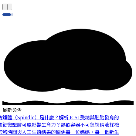
最新公告
體（Spindle）是什麼？解析 ICSI 受精與胚胎發育的
鍵
微塑膠可能影響生育力？熱飲容器不可忽視
精液採檢
慾時間與人工生殖結果的關係
每一位媽媽，每一個新生