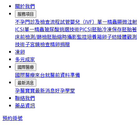
關於我們
服務項目
不孕門診及檢查流程
試管嬰兒（IVF）
單一精蟲顯微注射
ICSI
單一精蟲玻尿酸挑選技術PICSI
胚胎冷凍保存
胚胎著
床前檢測/篩檢
胚胎縮時攝影監控培養箱
卵子紡錘體觀測
技術
子宮鏡檢查
精卵捐贈
凍卵
多元成家
國際醫療
國際醫療
來台就醫前資料準備
最新消息
孕醫寶寶
最新消息
好孕學堂
聯絡我們
藥品資訊
預約掛號