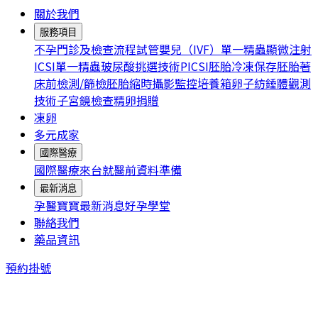
關於我們
服務項目
不孕門診及檢查流程
試管嬰兒（IVF）
單一精蟲顯微注射
ICSI
單一精蟲玻尿酸挑選技術PICSI
胚胎冷凍保存
胚胎著
床前檢測/篩檢
胚胎縮時攝影監控培養箱
卵子紡錘體觀測
技術
子宮鏡檢查
精卵捐贈
凍卵
多元成家
國際醫療
國際醫療
來台就醫前資料準備
最新消息
孕醫寶寶
最新消息
好孕學堂
聯絡我們
藥品資訊
預約掛號