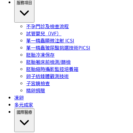
服務項目
不孕門診及檢查流程
試管嬰兒（IVF）
單一精蟲顯微注射 ICSI
單一精蟲玻尿酸挑選技術PICSI
胚胎冷凍保存
胚胎著床前檢測/篩檢
胚胎縮時攝影監控培養箱
卵子紡錘體觀測技術
子宮鏡檢查
精卵捐贈
凍卵
多元成家
國際醫療