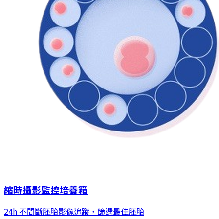
縮時攝影監控培養箱
24h 不間斷胚胎影像追蹤，篩選最佳胚胎