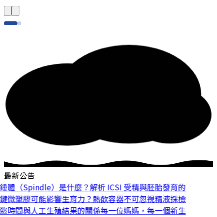
最新公告
體（Spindle）是什麼？解析 ICSI 受精與胚胎發育的
鍵
微塑膠可能影響生育力？熱飲容器不可忽視
精液採檢
慾時間與人工生殖結果的關係
每一位媽媽，每一個新生