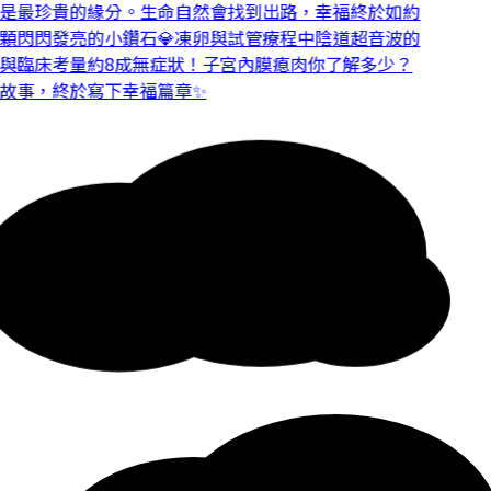
是最珍貴的緣分。
生命自然會找到出路，幸福終於如約
顆閃閃發亮的小鑽石💎
凍卵與試管療程中陰道超音波的
與臨床考量
約8成無症狀！子宮內膜瘜肉你了解多少？
故事，終於寫下幸福篇章✨