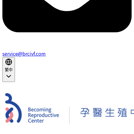
service@brcivf.com
繁中