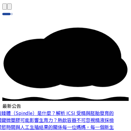
最新公告
體（Spindle）是什麼？解析 ICSI 受精與胚胎發育的
鍵
微塑膠可能影響生育力？熱飲容器不可忽視
精液採檢
慾時間與人工生殖結果的關係
每一位媽媽，每一個新生