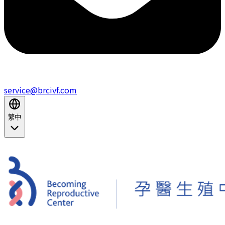
service@brcivf.com
繁中