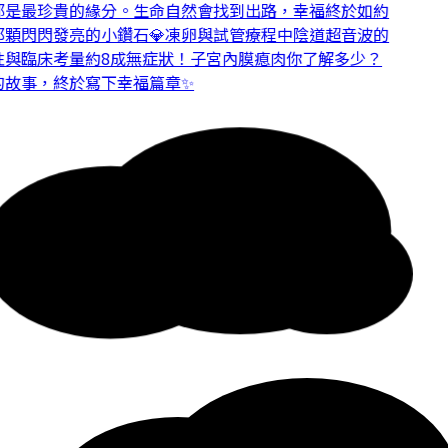
是最珍貴的緣分。
生命自然會找到出路，幸福終於如約
顆閃閃發亮的小鑽石💎
凍卵與試管療程中陰道超音波的
與臨床考量
約8成無症狀！子宮內膜瘜肉你了解多少？
故事，終於寫下幸福篇章✨