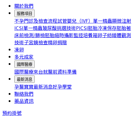
關於我們
服務項目
不孕門診及檢查流程
試管嬰兒（IVF）
單一精蟲顯微注射
ICSI
單一精蟲玻尿酸挑選技術PICSI
胚胎冷凍保存
胚胎著
床前檢測/篩檢
胚胎縮時攝影監控培養箱
卵子紡錘體觀測
技術
子宮鏡檢查
精卵捐贈
凍卵
多元成家
國際醫療
國際醫療
來台就醫前資料準備
最新消息
孕醫寶寶
最新消息
好孕學堂
聯絡我們
藥品資訊
預約掛號