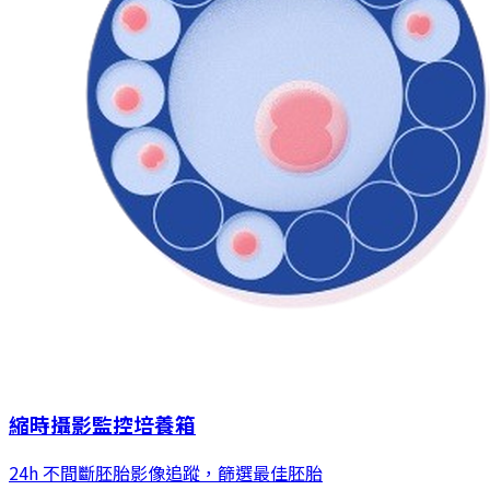
縮時攝影監控培養箱
24h 不間斷胚胎影像追蹤，篩選最佳胚胎