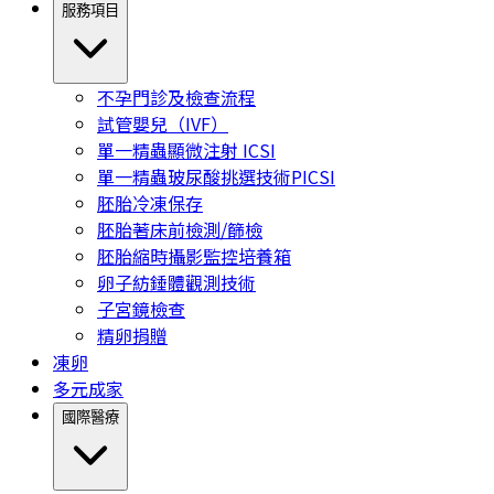
服務項目
不孕門診及檢查流程
試管嬰兒（IVF）
單一精蟲顯微注射 ICSI
單一精蟲玻尿酸挑選技術PICSI
胚胎冷凍保存
胚胎著床前檢測/篩檢
胚胎縮時攝影監控培養箱
卵子紡錘體觀測技術
子宮鏡檢查
精卵捐贈
凍卵
多元成家
國際醫療