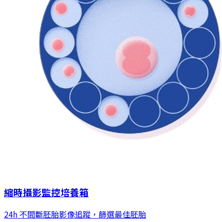
縮時攝影監控培養箱
24h 不間斷胚胎影像追蹤，篩選最佳胚胎