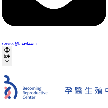
service@brcivf.com
繁中