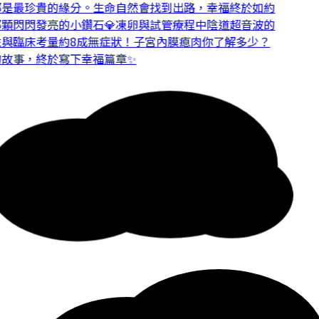
是最珍貴的緣分。
生命自然會找到出路，幸福終於如約
顆閃閃發亮的小鑽石💎
凍卵與試管療程中陰道超音波的
與臨床考量
約8成無症狀！子宮內膜瘜肉你了解多少？
故事，終於寫下幸福篇章✨