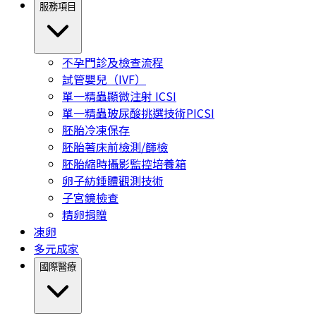
服務項目
不孕門診及檢查流程
試管嬰兒（IVF）
單一精蟲顯微注射 ICSI
單一精蟲玻尿酸挑選技術PICSI
胚胎冷凍保存
胚胎著床前檢測/篩檢
胚胎縮時攝影監控培養箱
卵子紡錘體觀測技術
子宮鏡檢查
精卵捐贈
凍卵
多元成家
國際醫療