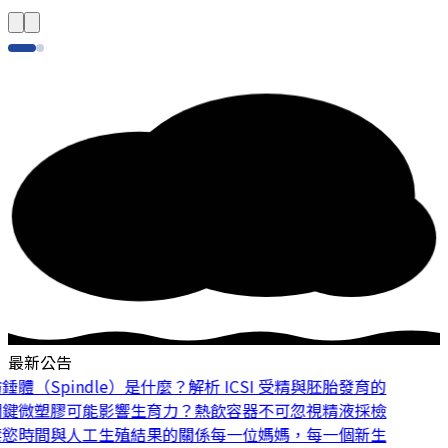
最新公告
體（Spindle）是什麼？解析 ICSI 受精與胚胎發育的
鍵
微塑膠可能影響生育力？熱飲容器不可忽視
精液採檢
慾時間與人工生殖結果的關係
每一位媽媽，每一個新生