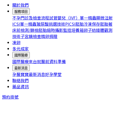
關於我們
服務項目
不孕門診及檢查流程
試管嬰兒（IVF）
單一精蟲顯微注射
ICSI
單一精蟲玻尿酸挑選技術PICSI
胚胎冷凍保存
胚胎著
床前檢測/篩檢
胚胎縮時攝影監控培養箱
卵子紡錘體觀測
技術
子宮鏡檢查
精卵捐贈
凍卵
多元成家
國際醫療
國際醫療
來台就醫前資料準備
最新消息
孕醫寶寶
最新消息
好孕學堂
聯絡我們
藥品資訊
預約掛號