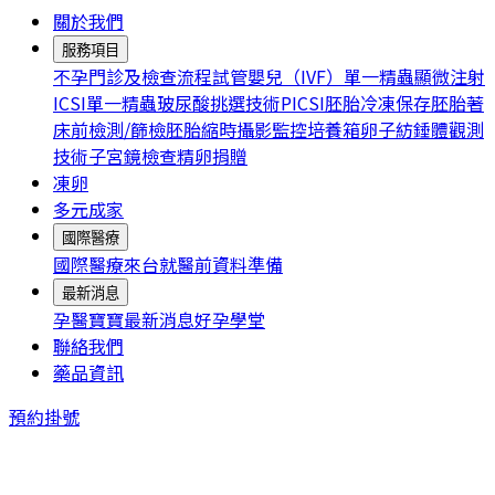
關於我們
服務項目
不孕門診及檢查流程
試管嬰兒（IVF）
單一精蟲顯微注射
ICSI
單一精蟲玻尿酸挑選技術PICSI
胚胎冷凍保存
胚胎著
床前檢測/篩檢
胚胎縮時攝影監控培養箱
卵子紡錘體觀測
技術
子宮鏡檢查
精卵捐贈
凍卵
多元成家
國際醫療
國際醫療
來台就醫前資料準備
最新消息
孕醫寶寶
最新消息
好孕學堂
聯絡我們
藥品資訊
預約掛號