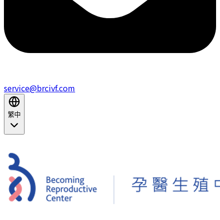
service@brcivf.com
繁中