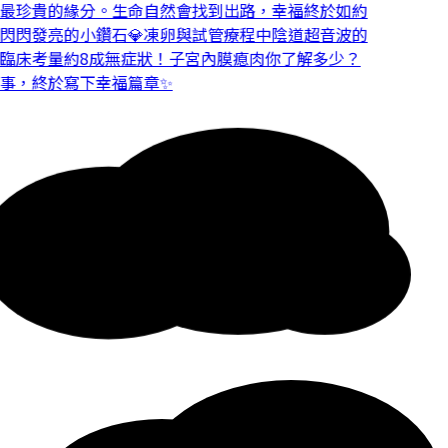
最珍貴的緣分。
生命自然會找到出路，幸福終於如約
閃發亮的小鑽石💎
凍卵與試管療程中陰道超音波的
臨床考量
約8成無症狀！子宮內膜瘜肉你了解多少？
事，終於寫下幸福篇章✨