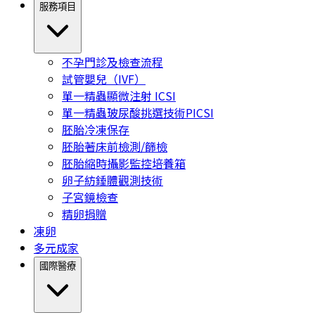
服務項目
不孕門診及檢查流程
試管嬰兒（IVF）
單一精蟲顯微注射 ICSI
單一精蟲玻尿酸挑選技術PICSI
胚胎冷凍保存
胚胎著床前檢測/篩檢
胚胎縮時攝影監控培養箱
卵子紡錘體觀測技術
子宮鏡檢查
精卵捐贈
凍卵
多元成家
國際醫療