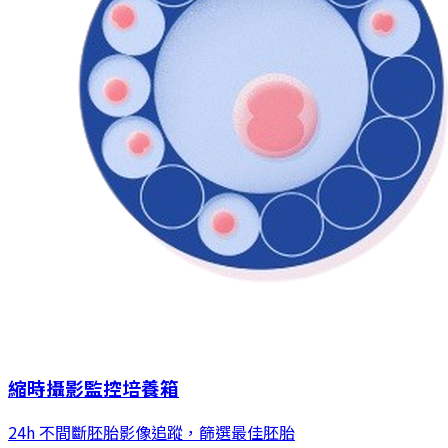
縮時攝影監控培養箱
24h 不間斷胚胎影像追蹤，篩選最佳胚胎