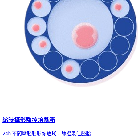
縮時攝影監控培養箱
24h 不間斷胚胎影像追蹤，篩選最佳胚胎