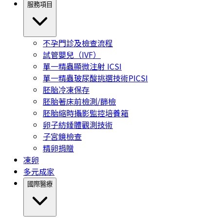
服務項目
不孕門診及檢查流程
試管嬰兒（IVF）
單一精蟲顯微注射 ICSI
單一精蟲玻尿酸挑選技術PICSI
胚胎冷凍保存
胚胎著床前檢測/篩檢
胚胎縮時攝影監控培養箱
卵子紡錘體觀測技術
子宮鏡檢查
精卵捐贈
凍卵
多元成家
國際醫療