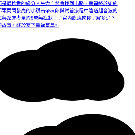
是最珍貴的緣分。
生命自然會找到出路，幸福終於如約
顆閃閃發亮的小鑽石💎
凍卵與試管療程中陰道超音波的
與臨床考量
約8成無症狀！子宮內膜瘜肉你了解多少？
故事，終於寫下幸福篇章✨