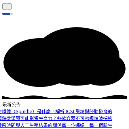
最新公告
體（Spindle）是什麼？解析 ICSI 受精與胚胎發育的
鍵
微塑膠可能影響生育力？熱飲容器不可忽視
精液採檢
慾時間與人工生殖結果的關係
每一位媽媽，每一個新生