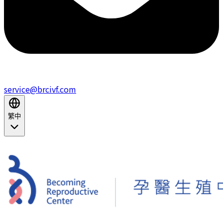
service@brcivf.com
繁中