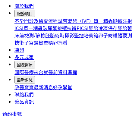
關於我們
服務項目
不孕門診及檢查流程
試管嬰兒（IVF）
單一精蟲顯微注射
ICSI
單一精蟲玻尿酸挑選技術PICSI
胚胎冷凍保存
胚胎著
床前檢測/篩檢
胚胎縮時攝影監控培養箱
卵子紡錘體觀測
技術
子宮鏡檢查
精卵捐贈
凍卵
多元成家
國際醫療
國際醫療
來台就醫前資料準備
最新消息
孕醫寶寶
最新消息
好孕學堂
聯絡我們
藥品資訊
預約掛號