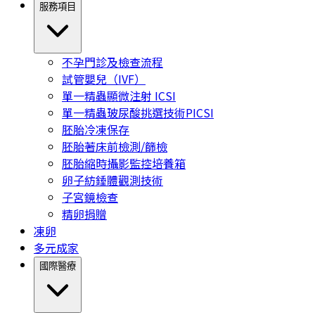
服務項目
不孕門診及檢查流程
試管嬰兒（IVF）
單一精蟲顯微注射 ICSI
單一精蟲玻尿酸挑選技術PICSI
胚胎冷凍保存
胚胎著床前檢測/篩檢
胚胎縮時攝影監控培養箱
卵子紡錘體觀測技術
子宮鏡檢查
精卵捐贈
凍卵
多元成家
國際醫療