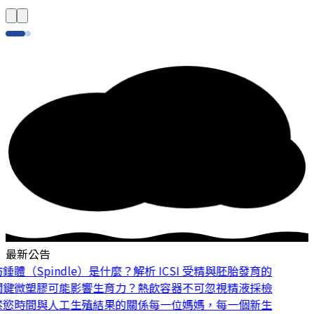
最新公告
體（Spindle）是什麼？解析 ICSI 受精與胚胎發育的
鍵
微塑膠可能影響生育力？熱飲容器不可忽視
精液採檢
慾時間與人工生殖結果的關係
每一位媽媽，每一個新生