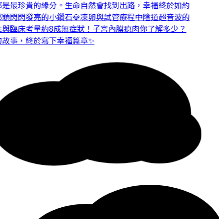
是最珍貴的緣分。
生命自然會找到出路，幸福終於如約
顆閃閃發亮的小鑽石💎
凍卵與試管療程中陰道超音波的
與臨床考量
約8成無症狀！子宮內膜瘜肉你了解多少？
故事，終於寫下幸福篇章✨