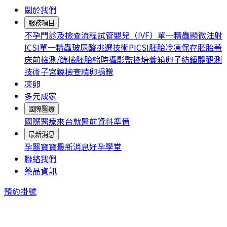
關於我們
服務項目
不孕門診及檢查流程
試管嬰兒（IVF）
單一精蟲顯微注射
ICSI
單一精蟲玻尿酸挑選技術PICSI
胚胎冷凍保存
胚胎著
床前檢測/篩檢
胚胎縮時攝影監控培養箱
卵子紡錘體觀測
技術
子宮鏡檢查
精卵捐贈
凍卵
多元成家
國際醫療
國際醫療
來台就醫前資料準備
最新消息
孕醫寶寶
最新消息
好孕學堂
聯絡我們
藥品資訊
預約掛號