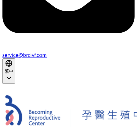
service@brcivf.com
繁中