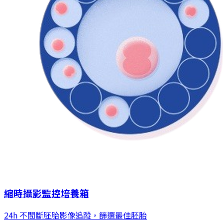
縮時攝影監控培養箱
24h 不間斷胚胎影像追蹤，篩選最佳胚胎