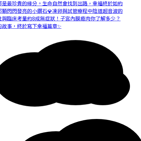
是最珍貴的緣分。
生命自然會找到出路，幸福終於如約
顆閃閃發亮的小鑽石💎
凍卵與試管療程中陰道超音波的
與臨床考量
約8成無症狀！子宮內膜瘜肉你了解多少？
故事，終於寫下幸福篇章✨