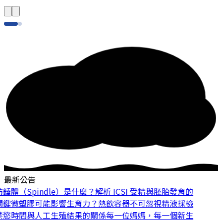
最新公告
體（Spindle）是什麼？解析 ICSI 受精與胚胎發育的
鍵
微塑膠可能影響生育力？熱飲容器不可忽視
精液採檢
慾時間與人工生殖結果的關係
每一位媽媽，每一個新生