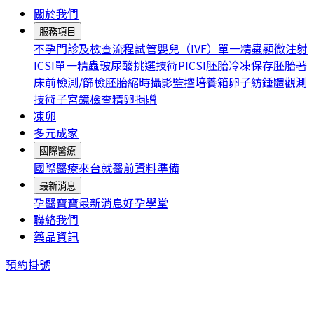
關於我們
服務項目
不孕門診及檢查流程
試管嬰兒（IVF）
單一精蟲顯微注射
ICSI
單一精蟲玻尿酸挑選技術PICSI
胚胎冷凍保存
胚胎著
床前檢測/篩檢
胚胎縮時攝影監控培養箱
卵子紡錘體觀測
技術
子宮鏡檢查
精卵捐贈
凍卵
多元成家
國際醫療
國際醫療
來台就醫前資料準備
最新消息
孕醫寶寶
最新消息
好孕學堂
聯絡我們
藥品資訊
預約掛號