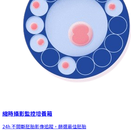
縮時攝影監控培養箱
24h 不間斷胚胎影像追蹤，篩選最佳胚胎