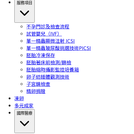
服務項目
不孕門診及檢查流程
試管嬰兒（IVF）
單一精蟲顯微注射 ICSI
單一精蟲玻尿酸挑選技術PICSI
胚胎冷凍保存
胚胎著床前檢測/篩檢
胚胎縮時攝影監控培養箱
卵子紡錘體觀測技術
子宮鏡檢查
精卵捐贈
凍卵
多元成家
國際醫療