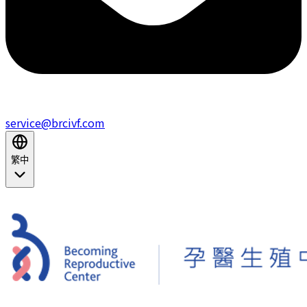
service@brcivf.com
繁中