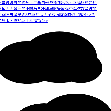
是最珍貴的緣分。
生命自然會找到出路，幸福終於如約
顆閃閃發亮的小鑽石💎
凍卵與試管療程中陰道超音波的
與臨床考量
約8成無症狀！子宮內膜瘜肉你了解多少？
故事，終於寫下幸福篇章✨