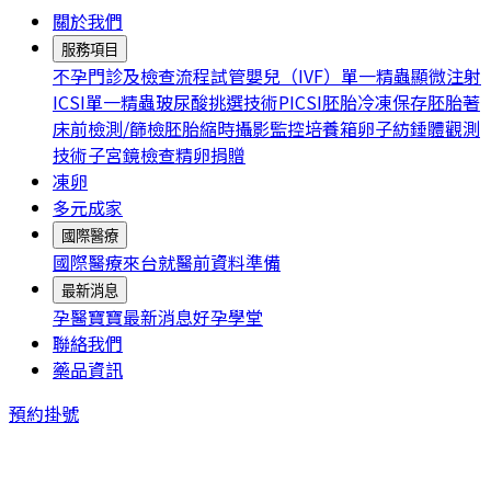
關於我們
服務項目
不孕門診及檢查流程
試管嬰兒（IVF）
單一精蟲顯微注射
ICSI
單一精蟲玻尿酸挑選技術PICSI
胚胎冷凍保存
胚胎著
床前檢測/篩檢
胚胎縮時攝影監控培養箱
卵子紡錘體觀測
技術
子宮鏡檢查
精卵捐贈
凍卵
多元成家
國際醫療
國際醫療
來台就醫前資料準備
最新消息
孕醫寶寶
最新消息
好孕學堂
聯絡我們
藥品資訊
預約掛號