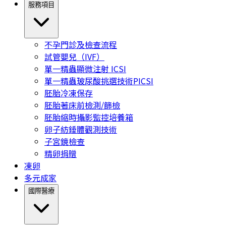
服務項目
不孕門診及檢查流程
試管嬰兒（IVF）
單一精蟲顯微注射 ICSI
單一精蟲玻尿酸挑選技術PICSI
胚胎冷凍保存
胚胎著床前檢測/篩檢
胚胎縮時攝影監控培養箱
卵子紡錘體觀測技術
子宮鏡檢查
精卵捐贈
凍卵
多元成家
國際醫療