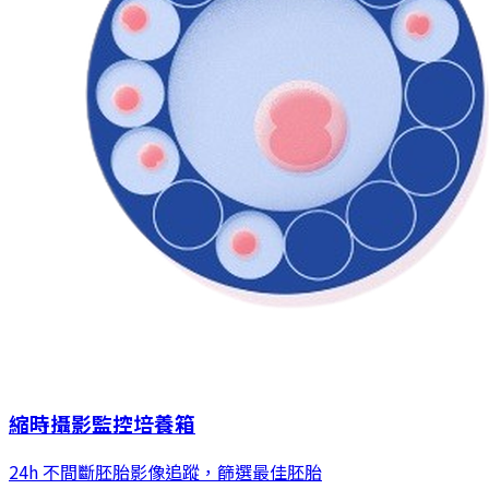
縮時攝影監控培養箱
24h 不間斷胚胎影像追蹤，篩選最佳胚胎