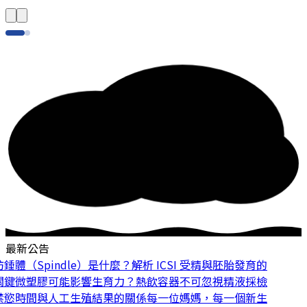
最新公告
體（Spindle）是什麼？解析 ICSI 受精與胚胎發育的
鍵
微塑膠可能影響生育力？熱飲容器不可忽視
精液採檢
慾時間與人工生殖結果的關係
每一位媽媽，每一個新生