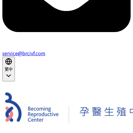
service@brcivf.com
繁中