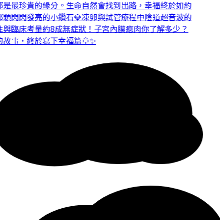
是最珍貴的緣分。
生命自然會找到出路，幸福終於如約
顆閃閃發亮的小鑽石💎
凍卵與試管療程中陰道超音波的
與臨床考量
約8成無症狀！子宮內膜瘜肉你了解多少？
故事，終於寫下幸福篇章✨