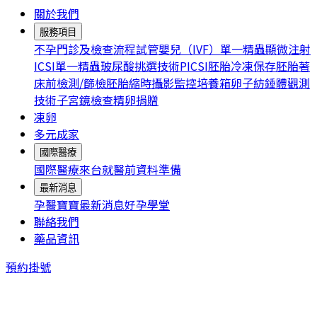
關於我們
服務項目
不孕門診及檢查流程
試管嬰兒（IVF）
單一精蟲顯微注射
ICSI
單一精蟲玻尿酸挑選技術PICSI
胚胎冷凍保存
胚胎著
床前檢測/篩檢
胚胎縮時攝影監控培養箱
卵子紡錘體觀測
技術
子宮鏡檢查
精卵捐贈
凍卵
多元成家
國際醫療
國際醫療
來台就醫前資料準備
最新消息
孕醫寶寶
最新消息
好孕學堂
聯絡我們
藥品資訊
預約掛號