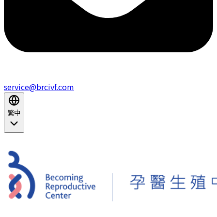
service@brcivf.com
繁中