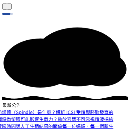
最新公告
體（Spindle）是什麼？解析 ICSI 受精與胚胎發育的
鍵
微塑膠可能影響生育力？熱飲容器不可忽視
精液採檢
慾時間與人工生殖結果的關係
每一位媽媽，每一個新生