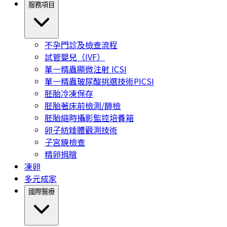
服務項目
不孕門診及檢查流程
試管嬰兒（IVF）
單一精蟲顯微注射 ICSI
單一精蟲玻尿酸挑選技術PICSI
胚胎冷凍保存
胚胎著床前檢測/篩檢
胚胎縮時攝影監控培養箱
卵子紡錘體觀測技術
子宮鏡檢查
精卵捐贈
凍卵
多元成家
國際醫療