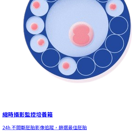
縮時攝影監控培養箱
24h 不間斷胚胎影像追蹤，篩選最佳胚胎