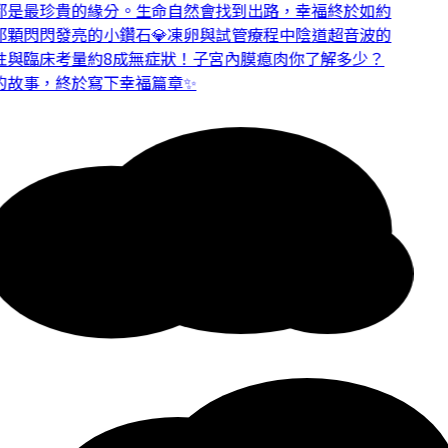
是最珍貴的緣分。
生命自然會找到出路，幸福終於如約
顆閃閃發亮的小鑽石💎
凍卵與試管療程中陰道超音波的
與臨床考量
約8成無症狀！子宮內膜瘜肉你了解多少？
故事，終於寫下幸福篇章✨