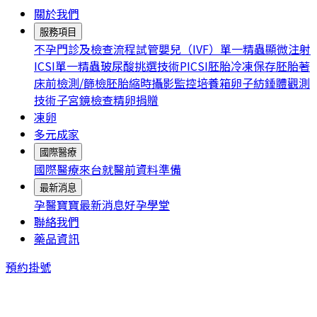
關於我們
服務項目
不孕門診及檢查流程
試管嬰兒（IVF）
單一精蟲顯微注射
ICSI
單一精蟲玻尿酸挑選技術PICSI
胚胎冷凍保存
胚胎著
床前檢測/篩檢
胚胎縮時攝影監控培養箱
卵子紡錘體觀測
技術
子宮鏡檢查
精卵捐贈
凍卵
多元成家
國際醫療
國際醫療
來台就醫前資料準備
最新消息
孕醫寶寶
最新消息
好孕學堂
聯絡我們
藥品資訊
預約掛號