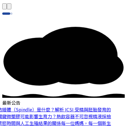
最新公告
體（Spindle）是什麼？解析 ICSI 受精與胚胎發育的
鍵
微塑膠可能影響生育力？熱飲容器不可忽視
精液採檢
慾時間與人工生殖結果的關係
每一位媽媽，每一個新生