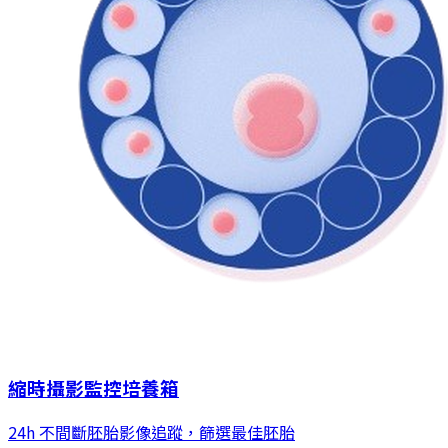
縮時攝影監控培養箱
24h 不間斷胚胎影像追蹤，篩選最佳胚胎