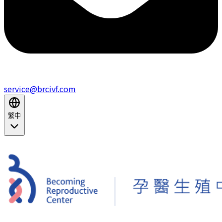
service@brcivf.com
繁中